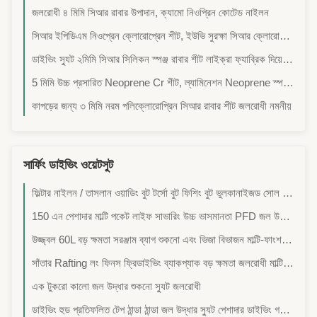
জলরোধী ৪ মিমি সিআর রাবার উপাদান, ক্যামো নিওপ্রিন কোটেড নাইলন
সিআর ইপিডিএম নিওপ্রেন ক্লোরোপ্রেন শীট, ইউভি সুরক্ষা সিআর ক্লোরোপ্রেন রাবার
ডাইভিং স্যুট ২মিমি সিআর সিলিকন স্পঞ্জ রাবার শীট লাইক্রা ফ্যাব্রিক দিয়ে স্তরিত
5 মিমি উচ্চ প্রসারিত Neoprene Cr শীট, ল্যামিনেশন Neoprene স্পঞ্জ রাবার
কাপড়ের জন্য ৩ মিমি নরম পলিক্লোরোপ্রিন সিআর রাবার শীট জলরোধী নমনীয়
সার্ফিং ডাইভিং ওয়েটসুট
ফিল্টার নাইলন / তাসলান ওয়াডিং বুট টর্সো বুট ফিশিং বুট ভুলকানাইজড সোল হালকা আরামদায়ক নদীর জন্য জলরোধী
150 এন পেশাদার মাল্টি পকেট লাইফ সাভারিং উচ্চ ভাসমানতা PFD জল উদ্ধার লাইফ জ্যাকেট
উজ্জ্বল 60L বড় ক্ষমতা সরঞ্জাম ব্যাগ শুকনো এবং ভিজা বিভাজন মাল্টি-ফাংশন স্ট্র্যাপ ডাইভিং সরঞ্জাম জন্য জলরোধী ফিনিস মাছধরা সরঞ্জাম সঞ্চয়স্থান
সাঁতার Rafting লং ফিনস ফ্রিডাইভিং ব্যাকপ্যাক বড় ক্ষমতা জলরোধী মাল্টিফাংশনাল স্ট্র্যাপ
এক টুকরো কালো জল উদ্ধার শুকনো স্যুট জলরোধী
ডাইভিং হুড প্রতিফলিত টেপ ঠান্ডা ঠান্ডা জল উদ্ধার স্যুট পেশাদার ডাইভিং গভীর ডাইভিং OEM / ODM কাস্টমাইজড