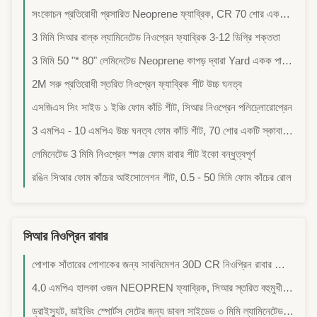
সংকোচন প্রতিরোধী প্রসারিত Neoprene ফ্যাব্রিক, CR 70 শোর একটি সিলিকন স্পঞ্জ রাবার
3 মিমি সিআর বাল্ক ল্যামিনেটেড নিওপ্রেন ফ্যাব্রিক 3-12 ডিগ্রি শক্ততা
3 মিমি 50 "* 80" লেমিনেটেড Neoprene কাপড় দ্বারা Yard একক পাশ অ-বিষাক্ত
2M সরু প্রতিরোধী স্তরিত নিওপ্রেন ফ্যাব্রিক শীট উচ্চ ঘনত্ব
এসজিএস সিং সাইড ১ ইঞ্চি ফোম কাঁচি শীট, সিআর নিওপ্রেন পলিচ্লোরোপ্রেন
3 এমপিএ - 10 এমপিএ উচ্চ ঘনত্ব ফোম কাঁচি শীট, 70 শোর একটি স্কাবা ফোম কাপড়
লেমিনেটেড 3 মিমি নিওপ্রেন স্পঞ্জ ফোম রাবার শীট ইকো বন্ধুত্বপূর্ণ
রঙিন সিআর ফোম কাঁচের আইসোলেশন শীট, 0.5 - 50 মিমি ফোম কাঁচের রোল
সিআর নিওপ্রিন রাবার
পোশাক সাঁতারের পোশাকের জন্য সাবলিমেশন 30D CR নিওপ্রিন রাবার ফোম রোল
4.0 এমপিএ হালকা ওজন NEOPREN ফ্যাব্রিক, সিআর স্তরিত বহুমুখী NEOPREN রাবার শীট উচ্চ ইলাস্টিক জল স্কিইং ভিটসুট জন্য উপযুক্ত
ড্রাইস্যুট, ডাইভিং স্পোর্টস সেটের জন্য ডাবল সাইডেড ৩ মিমি ল্যামিনেটেড সিআর নিওপ্রিন রাবার শিট