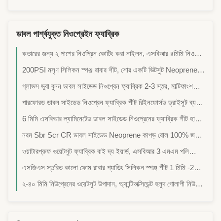
ডাবল পার্শ্বযুক্ত নিওপ্রেইন ফ্যাব্রিক
কভারের জন্য ২ পাশের নিওপ্রিন কোটিং করা নাইলন, এসবিআর ৪মিমি নিওপ্রিন ফ্যাব্রিক, ইলাস্টিক ফ্যাব্রিক, খেলাধুলার সামগ্রী, সুরক্ষামূলক পোশাকের ফ্যাব্রিক, জলরোধী ফ্যাব্রিকের জন্য উপযুক্ত
200PSI মসৃণ সিলিকন স্পঞ্জ রাবার শীট, শোর একটি ভিটসুট Neoprene শীট
গ্লাভস ডুবা বুনন ডাবল সাইডেড নিওপ্রেন ফ্যাব্রিক 2-3 স্তর, মাল্টিফাংশনাল ফ্যাব্রিক, কাস্টমাইজড কারিগরি, হালকা ওজন নিওপ্রেন, শ্বাস প্রশ্বাসের নিওপ্রেন
পারফোরড ডাবল সাইডেড নিওপ্রেন ফ্যাব্রিক শীট রিইনফোর্সড ড্রাইসুট ব্যবহার
6 মিমি এসবিআর ল্যামিনেটেড ডাবল সাইডেড নিওপ্রেনের ফ্যাব্রিক শীট হালকা ওজনের, হালকা ওজনের নিওপ্রেনে, শ্বাস প্রশ্বাসের নিওপ্রেনে, কাস্টম পোর আকার
নরম Sbr Scr CR ডাবল সাইডেড Neoprene কাপড় রোল 100% জলরোধী Polychloroprene,Perforated কাপড়, porous কাপড়, breathable কাপড়, Mesh
ওয়াটারপ্রুফ ওয়েটসুট ফ্যাব্রিক বাই দ্য ইয়ার্ড, এসবিআর 3 এমএম পলিক্লোরোপ্রেন ফ্যাব্রিক, উত্স কারখানার পণ্য, ছাড়যুক্ত নিওপ্রেন, ব্যয়বহুল উপাদান, মাল্টিপপপ্লাস উপাদান
এসজিএস স্তরিত কালো ফোম রাবার প্যাডিং সিলিকন স্পঞ্জ শীট 1 মিমি -20 মিমি বেধ,সার্ফিং স্যুট,ডাইভিং স্যুট,স্কিউ স্যুট ফ্যাব্রিক, আস্তরণ, উচ্চ স্থিতিস্থাপকতা, জলরোধী এবং তাপ সংরক্ষণ
২-৪০ মিমি নিউপ্রেনের ওয়েটসুট উপাদান, অ্যান্টিঅক্সিডেন্ট হলুদ গোলাপী নিউপ্রেনের কাপড়, প্যানটোন রঙ অনুযায়ী কাস্টমাইজড কাপড়, উচ্চ রঙের দৃঢ়তা কাপড়,