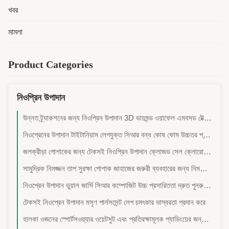
খবর
মামলা
Product Categories
নিওপ্রিন উপাদান
উন্নত ট্র্যাকশনের জন্য নিওপ্রিন উপাদান 3D ডায়মন্ড ওয়াফেল এমবসড টেক্সচার দীর্ঘস্থায়ী পরিধান প্রতিরোধ ক্ষমতা
নিওপ্রেনের উপাদান টাইটানিয়াম লেপযুক্ত সিআর বন্ধ কোষ ফোম উচ্চতর প্রসারিত স্থায়িত্ব তাপ নিরোধক বৈশিষ্ট্য
জলক্রীড়া পোশাকের জন্য টেকসই নিওপ্রিন উপাদান ক্লোজড সেল ক্লোরোপ्रीन ফোম স্ট্রেচ নাইলন স্প্যানডেক্স জার্সি
সামুদ্রিক নিমজ্জন তাপ সুরক্ষা পোশাক জাহাজের জরুরী ব্যবহারের জন্য নিমজ্জন পোশাক তাপ সুরক্ষা পোশাক
নিওপ্রেন উপাদান ডুয়াল জার্সি সিআর কম্পোজিট উচ্চ প্রসারিততা দ্রুত পুনরুদ্ধার আরামদায়ক টেকসই ওয়াটার স্পোর্টস পোশাকের জন্য
টেকসই নিওপ্রেন উপাদান মসৃণ পার্লসসেন্ট লেপ চমৎকার ভাস্বরতা প্রদান করে
হালকা ওজনের স্পোর্টসওয়্যার ওয়েটসুট এবং প্রতিরক্ষামূলক প্যাডিংয়ের জন্য শ্বাসপ্রশ্বাসযোগ্য ছিদ্রযুক্ত নিওপ্রিন উপাদান, উন্নত স্থিতিস্থাপকতা সহ