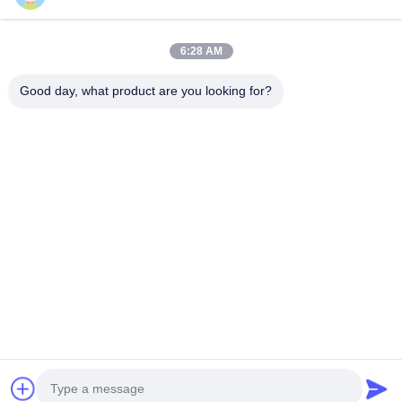
ক্যাটাগরি
6:28 AM
নিওপ্রিন উপাদান
Good day, what product are you looking for?
এসবিআর নিওপ্রেইন ফ্যাব্রিক
ডাবল পার্শ্বযুক্ত নিওপ্রেইন ফ্যাব্রিক
নিওপ্রেনের ডুবন্ত স্যুট
ল্যামিনেটেড নিওপ্রিন ফ্যাব্রিক
আমাদের সাথে যোগাযোগ করুন
টেল: 0086-769-82876019-82876019
ই-মেইল:
shen@hxyd.net.cn
যোগ করুনঃ রুম ১০৩,১৫ কাওহু স্ট্রিট, হানসিশুই গ্রাম, চাসান টাউন, ডংগুয়ান সিটি,
গুয়াংডং প্রদেশ, চীন।
Copyright © 2021-2026 Dongguan Huixinfa Sports Goods Co., Ltd. সমস্ত
অধিকার সংরক্ষিত। |
সাইট ম্যাপ