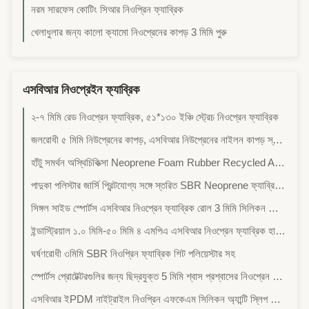
নরম সারফেস কোটিং সিআর নিওপ্রিন ফ্যাব্রিক
খেলাধুলার জন্য কালো ক্যামো নিওপ্রেনের কাপড় 3 মিমি পুরু
এসবিআর নিওপ্রেইন ফ্যাব্রিক
২-৭ মিমি রেড নিওপ্রেন ফ্যাব্রিক, ৫১*১৩০ ইঞ্চি স্ট্রেচ নিওপ্রেন ফ্যাব্রিক
জলরোধী ৫ মিমি নিউপ্রেনের কাপড়, এসবিআর নিউপ্রেনের নাইলন কাপড় স্তরিত সাশ্রয়ী মূল্যের, বেসিক, কম খরচে,
হাঁটু সমর্থন অস্থিচিকিত্সা Neoprene Foam Rubber Recycled Adhesive Wear-Resistant, Antibacterial, Waterproof,
পাদুকা পলিস্টার জার্সি প্রিন্টযোগ্য সঙ্গে স্তরিত SBR Neoprene ফ্যাব্রিক, মাউস প্যাড জন্য উপযুক্ত, কাপ কভার
সিঙ্গল সাইড স্পোর্টস এসবিআর নিওপ্রেন ফ্যাব্রিক রোল 3 মিমি সিলিকন স্পঞ্জ রাবার মাউস প্যাডের জন্য ব্যবহার করুন যোগ প্যাড
ইন্ডাস্ট্রিয়াল ১.০ মিমি-৫০ মিমি ৪ এমপিএ এসবিআর নিওপ্রেন ফ্যাব্রিক হালকা ওজন
ঘর্ষণরোধী ৩মিমি SBR নিওপ্রিন ফ্যাব্রিক শিট পলিয়েস্টার সহ
স্পোর্টস প্রোটেক্টরগুলির জন্য ছিদ্রযুক্ত 5 মিমি শ্বাস প্রশ্বাসের নিওপ্রেন ফ্যাব্রিক
এসবিআর ইPDM নাইট্রাইল নিওপ্রিন এফকেএম সিলিকন অ্যান্টি স্লিপ রাবার শিট ফ্লোরিং ম্যাট ব্যবহার