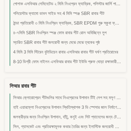
পোশাক এসবিআর লেমিনেটেড ২ মিমি নিওপ্রেন ফ্যাব্রিক, পলিস্টার জার্সি পাতলা নিওপ্রেন ফ্যাব্রিক
পলিয়েস্টার ক্যামো ডাবল সাইড সহ 4 মিমি স্পঞ্জ SBR রাবার শীট
ঠান্ডা প্রতিরোধী ৩ মিমি নিওপ্রিন ফ্যাব্রিক, SBR EPDM পুরু স্কুবা ফ্যাব্রিক
৪-৭মিমি SBR নিওপ্রিন স্পঞ্জ ফোম রাবার শীট রোল অবিচ্ছিন্ন লুপ
স্তরিত SBR রাবার শীট জলরোধী জন্য মেঝে মেঝে ত্বকের পৃষ্ঠ
4 মিমি 3 মিমি স্টিরেন বুটাডিয়েন রাবার এসবিআর রাবার শীট ঘর্ষণ প্রতিরোধের
8-10 ডিগ্রী ফোম নাইলন এসবিআর রাবার শীট ইউভি প্রুফ ঘোড়া রক্ষাকারী ব্যবহার
সিআর রাবার শীট
সিআর ক্লোরোপ্রেন শীটগুলির সাথে নিওপ্রেনের উপাদান টিই লেপ সহ মসৃণ ত্বক শক্তিশালী টাইটানিয়াম আঠালো জন্য সাঁতারের পোশাক এবং ওয়েটসট আস্তরণের জন্য
হাই এয়ারফ্লো নিওপ্রেনের উপাদান স্থিতিস্থাপক 3 ডি স্পেসার জাল নির্মাণের জন্য পোষা প্রাণী হার্নেস ব্যাকপ্যাক শ্বাস প্রশ্বাসের ক্রীড়া প্যাড
জলক্রীড়ার জন্য নিওপ্রিন উপাদান, হাঁটু, কনুই এবং সিট প্যানেলের জন্য টেকসই গ্রিপ এবং থার্মাল ইনসুলেশন সহ
সিল, গ্যাসকেট এবং প্রতিরক্ষামূলক কভার তৈরির জন্য ইলাস্টিক জলরোধী সিন্থেটিক রাবার নিওপ্রিন উপাদান