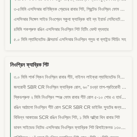
৩-৫মিমি এসসিআর বাণিজ্যিক গ্রেডের রাবার শিট, প্রিন্টেড নিওপ্রিন ফোম রাবার
এসসিআর সিঙ্গেল সাইড নিওপ্রেন স্কুবা ফ্যাব্রিক বাই দ্য ইয়ার্ড লেমিনেটেড ওয়াটার রেসিস্ট্যান্ট
৪মিমি শকপ্রুফ রঙিন এসসিআর নিওপ্রিন শিট হিটিং ভেস্ট ব্যবহার
৫.০ মিমি ল্যামিনেটেড টেক্সচার্ড এসসিআর নিওপ্রিন গ্লুড বা ব্লাইন্ড স্টিচিং সহ
নিওপ্রিন ফ্যাব্রিক শিট
৩.০ মিমি শার্ক স্কিন নিওপ্রিন রাবার শীট, নাইলন লাইক্রা ল্যামিনেটেড নিওপ্রিন ফ্যাব্রিক
জলরোধী SBR CR নিওপ্রিন ফ্যাব্রিক রোল, ৬০" চওড়া তাপ-প্রতিরোধী রাবার শিট
স্কিডপ্রুফ ২ মিমি নিওপ্রিন স্পঞ্জ ফোম রাবার শীট রোল ৫-১০ শোর এ হার্ডনেস
রঙিন আঠালো নিওপ্রিন শীট রোল SCR SBR CR ডাইভিং স্যুটের জন্য নন-স্লিপ
বিভিন্ন আকারের SCR রঙিন নিওপ্রিন শিট, ১ মিমি আল্ট্রা থিন রাবার শিট
ডাবল সাইডেড নিটেড এসসিআর নিওপ্রিন ফ্যাব্রিক শিট রিসাইকেলড ১৩০মিমি*৩৩০মিমি সাইজ