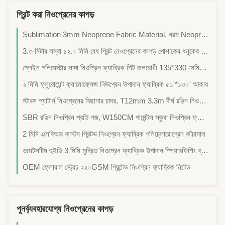
প্রিন্ট করা নিওপ্রেনের কাপড়
Sublimation 3mm Neoprene Fabric Material, নরম Neoprene Wetsuit উপাদান
3.৩ মিটার লম্বা ১২.০ মিমি বেধ প্রিন্ট নেওপ্রেনের কাপড় পোশাকের ধনুকের জন্য প্যাটার্নযুক্ত
প্লেইন পলিয়েস্টার সাদা নিওপ্রিন ফ্যাব্রিক শিট জলরোধী 135*330 সেমি আকার
২ মিমি ফ্লুরোসেন্ট ক্যামোফ্লেজ নিউপ্রেন উপাদান ফ্যাব্রিক ৫১'*১৩০' আকার
স্টারস প্যাটার্ন নিওপ্রেনের বিছানার চাদর, T12mm 3.3m দীর্ঘ রঙিন নিওপ্রেনের চাদর
SBR রঙিন নিওপ্রিন প্রতি গজ, W150CM গার্মেন্টস স্কুবা নিওপ্রিন ফ্যাব্রিক
2 মিমি এসবিআর কাস্টম প্রিন্টড নিওপ্রেন ফ্যাব্রিক পলিচ্লোরোপ্রেন কাঁচামাল
ওয়েটসটিম হুইডি 3 মিমি মুদ্রিত নিওপ্রেন ফ্যাব্রিক উপাদান স্পিয়ারফিশিং ব্যবহার
OEM ফ্লোরাল স্ট্রেচ ২২০GSM প্রিন্টেড নিওপ্রিন ফ্যাব্রিক নিটেড
পুনর্ব্যবহারযোগ্য নিওপ্রেনের কাপড়