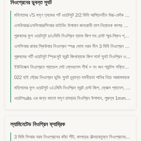
নিওপ্রেনের ডুবন্ত স্যুট
মহিলাদের √S মসৃণ ত্বকের শর্ট ওয়েটসুট 2/2 মিমি আস্তিনহীন উচ্চ-কোঁক ব্যাক জিপ সার্ফ, এসইপি, ওপেন-ওয়াটার সাঁতার, ট্রাই ওয়ার্ম-আপ
এসবিআর/এসসিআর/সিআর ডাইভিং উপাদান জলরোধী তাপ নিরোধক কাপড় ক্রীড়া সরঞ্জাম সামগ্রী প্রতিরক্ষামূলক গিয়ার কাপড় সার্ফিং স্যুট কাপড় ঘোড়ার লাগাম বেল্ট শেপওয়্যার কাপড়
পুরুষদের ফুল ওয়েটসুট ৪/৩মিমি নিওপ্রিন ব্যাক জিপ সহ চেস্ট স্মুথ-স্কিন প্যানেল থার্মাল সার্ফ/ডাইভ স্যুট সার্ফিং ওপেন-ওয়াটার এসইউপি উইন্ডস্পোর্টস
এসসিআর রাবার স্কিউবার নিওপ্রেন স্পঞ্জ ফোম নরম নীল 3 মিমি নিওপ্রেন ফ্যাব্রিক
পুরুষদের শর্টি ওয়েটসুট স্প্রিংসুট ফ্রন্ট জিপ/ব্যাক জিপ সার্ফ স্যুট নিওপ্রিন ওয়ান-পিস সার্ফিং স্নোরকেলিং এসইউপি-এর জন্য
ইউনিসেক্স নিওপ্রেনে প্যাডেল সেট স্লেভলেস শীর্ষ + লং জন প্যান্টস শক্তিশালী হাঁটু কায়াক এসইপি ড্রাগন বোট রোমিং
022 হাই স্ট্রেচ নিওপ্রেন ডুবিং স্যুট চূড়ান্ত নমনীয়তা পানির নিচে আরামদায়ক
মহিলাদের ফুল ওয়েটসুট ৩/২মিমি নিওপ্রিন ফ্রন্ট চেস্ট জিপ, ফ্লেক্স প্যানেল, রিইনফোর্সড হাঁটু, গোড়ালি জিপ | সার্ফিং, ডাইভিং, স্নোরকেলিং, এসইউপি
ওয়েটসuits এর জন্য কালো মসৃণ চামড়ার নিওপ্রিন উপাদান, পুরুত্ব 1mm-50mm
ল্যামিনেটেড নিওপ্রিন ফ্যাব্রিক
3 মিমি সিআর নরম নিওপ্রেনের কাঁচা শীট, কাপড়ের টেক্সচারযুক্ত নিওপ্রেনের শীট