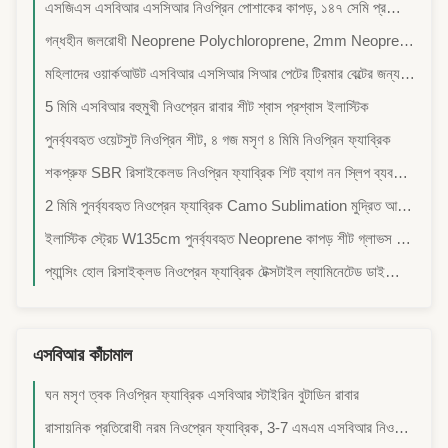
এসজিএস এসবিআর এসসিআর নিওপ্রিন পোশাকের কাপড়, ১৪৭ সেমি প্রস্থের নিওপ্রিন ফোম কাপড়
গন্ধহীন জলরোধী Neoprene Polychloroprene, 2mm Neoprene পোষাক কাপড়
মহিলাদের ওয়ার্কআউট এসবিআর এসসিআর সিআর পেটের ট্রিমার বেল্টের জন্য নিওপ্রেনের রাবার ম্যাট
5 মিমি এসবিআর বহুমুখী নিওপ্রেন রাবার শীট শ্বাস প্রশ্বাস ইলাস্টিক
পুনর্ব্যবহৃত ওয়েটসুট নিওপ্রিন শীট, ৪ গজ মসৃণ ৪ মিমি নিওপ্রিন ফ্যাব্রিক
শকপ্রুফ SBR রিসাইকেলড নিওপ্রিন ফ্যাব্রিক শিট ব্যাগ নন স্লিপ ব্যবহার করুন
2 মিমি পুনর্ব্যবহৃত নিওপ্রেন ফ্যাব্রিক Camo Sublimation মুদ্রিত আঠালো
ইলাস্টিক স্ট্রেচ W135cm পুনর্ব্যবহৃত Neoprene কাপড় শীট গ্লাভস জন্য মডেল
প্যান্সিং হোল রিসাইক্লড নিওপ্রেন ফ্যাব্রিক টেক্সটাইল ল্যামিনেটেড ডাইভিং স্যুট ব্যবহার
এসবিআর কাঁচামাল
ঘন মসৃণ ত্বক নিওপ্রিন ফ্যাব্রিক এসবিআর স্টাইরিন বুটাডিন রাবার
রাসায়নিক প্রতিরোধী নরম নিওপ্রেন ফ্যাব্রিক, 3-7 এমএম এসবিআর নিওপ্রেন স্পঞ্জ ফেনা