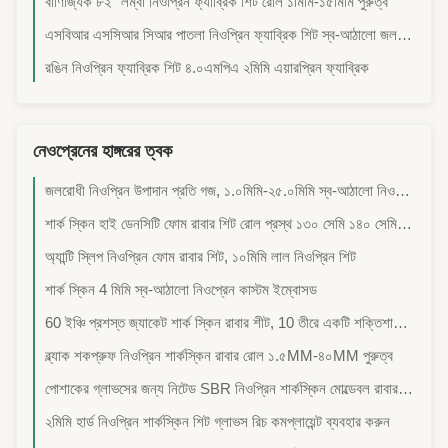
বাণিজ্যিক ৮২'' লম্বা নিওপ্রিন ফ্যাব্রিক শিট রোল ১মিমি-১৫মিমি পুরুত্ব
এসবিআর এসসিআর সিআর পাতলা নিওপ্রিন ফ্যাব্রিক শিট স্ব-আঠালো জলরোধী
রঙিন নিওপ্রিন ফ্যাব্রিক শিট ৪.০এমপিএ ২মিমি এয়ারপ্রিন ফ্যাব্রিক
নেওপ্রেনের হাঙ্গরের ত্বক
জলরোধী নিওপ্রিন উপাদান প্রতি গজ, ১.০মিমি-২৫.০মিমি স্ব-আঠালো নিওপ্রিন শীট
শার্ক স্কিন হাই ডেনসিটি ফোম রাবার শিট রোল প্রস্থ ১৩০ সেমি ১৪০ সেমি ১৪৫ সেমি
অ্যান্টি স্লিপ নিওপ্রিন ফোম রাবার শিট, ১০মিমি লাল নিওপ্রিন শিট
শার্ক স্কিন 4 মিমি স্ব-আঠালো নিওপ্রেন কাস্টম ইম্বোসড
60 ইঞ্চি প্রশস্ত জ্যাকেট শার্ক স্কিন রাবার শীট, 10 তীরে একটি শক্তিশালী রাবার শীট
ব্ল্যাক শকপ্রুফ নিওপ্রিন শার্কস্কিন রাবার রোল ১.৫MM-৪০MM পুরুত্ব
পোশাকের গ্লাভসের জন্য নিটেড SBR নিওপ্রিন শার্কস্কিন মোল্ডেবল রাবার শিট
২মিমি হার্ড নিওপ্রিন শার্কস্কিন শিট গ্লাভস রিচ কমপ্লায়েন্ট ব্যবহার করুন