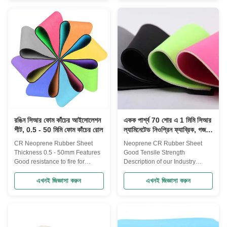
stretch ability -soft hand feel -
Black, red, blue or as requested
various colors with good color
Thickness 1~50mm Width
fastness -application diving suit,
0.6~2m Length 1~20m or as
surfing suit, fishing suit,
requirement Tensile Strength
protective, accessory, bag,
3Mpa~10Mpa Elongation
can/bottle color -easy to wash &
200%~350% Temperature -50℃
quick drying -various colors with
to 200 ℃ Hardness 65±5 Shore
good color fastness -application
A or as required Density
apparel, footwear, bags, fishing
1.3~1.8g/cm3 Application Used
waders and lining
for gaskets, seals, washers etc
Application Wetsuit, Drysuit,
Surfing suit
রঙিন সিআর ফোম কাঁচের আইসোলেশন
একক পার্শ্ব 70 শোর এ 1 মিমি সিআর
শীট, 0.5 - 50 মিমি ফোম কাঁচের রোল
ল্যামিনেটেড নিওপ্রিন ফ্যাব্রিক, গজ
প্রতি, সিলিং প্যাড, পাইপ লাইনিং,
CR Neoprene Rubber Sheet
Neoprene CR Rubber Sheet
জলরোধী গ্যাসকেট, জাহাজের সংঘর্ষ-
Thickness 0.5 - 50mm Features
Good Tensile Strength
বিরোধী স্তর
Good resistance to fire for
Description of our Industry
excellent chemical inertness.
Rubber Sheet Item No.: CV103
Superior resistance to ozone
Material: CR Color:
এখনই জিজ্ঞাসা করুন
এখনই জিজ্ঞাসা করুন
and sunlight. Moderate oil and
Balck,Red,Green,Etc Thickness:
gasoline resistance. Illustrious
1~50mm Width: 1~1.5m Length:
adhesion to fabric and metals.
1~20m Feature: Good tensile
Good resistance to abrasion.
strength,excellent physical
Excellent flex cracking and very
toughness;better heat