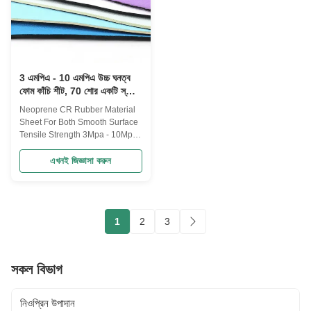
Thickness Neoprene fabric
Specifications of black foam
Material Neoprene SBR, SCR,
rubber sheets Material CR foam
CR Color Black, Cream & White
Thickness 1-48mm Standard
Thickness 1.0- 7.0mm or
Width 1M Standard length 2M or
customized
10M
3 এমপিএ - 10 এমপিএ উচ্চ ঘনত্ব
ফোম কাঁচি শীট, 70 শোর একটি স্কাবা
ফোম কাপড়
Neoprene CR Rubber Material
Sheet For Both Smooth Surface
Tensile Strength 3Mpa - 10Mpa
Specification Delivery Time15
working days Packaging
এখনই জিজ্ঞাসা করুন
Detailsplastic bags colorBlack,
red, blue or as requested
thickness1~50mm width0.5~2m
Length1~50m or as requirement
1
2
3
tensile strength3Mpa~20Mpa
elongation200%~500%
hardness45~75 Shor1.2~1.6
g/cm3 Specific Gravity1.2~1.6
সকল বিভাগ
g/cm3 ApplicationUsed for
mechanical seals, mechanical
shock absorption Description 1.
নিওপ্রিন উপাদান
We provide SBR, SCR, CR with