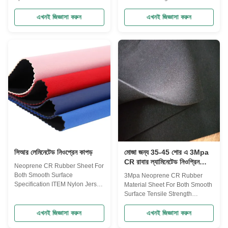
1Grade-2Grade-3Grade-
Physical character Made by
4Grade-5Neoprene
vulcanizing press with high
এখনই জিজ্ঞাসা করুন
এখনই জিজ্ঞাসা করুন
Material100%CR50%CR+50%SBR30%CR+70%SBR15%CR+85%SBR100%
quality silicone rubber and
FabricAlmost all kinds of fabrics,
inimitable sponge technique, it
such as Polyester, Nylon, Lycra,
is good performance of high
Spandex and
temperature resistant, aging
etc.Size50"*80"51"*130"51"*130"51"*130"51"*130"Thickness1mm-
resistant, ozone resistant, heat
50mmNeoprene
insulation, fuel oil resistance,
ColorBlackBlack, Water White,
lubes resistance, no smell and
BeigeFabric ColorAccording
wear well, high compressibility
customers' required color OR
and low compression set over a
our stock colorsFea
wide working temperature
range, good acoustic and
thermal insulation
সিআর লেমিনেটেড নিওপ্রেন কাপড়
মোজা জন্য 35-45 শোর এ 3Mpa
CR রাবার ল্যামিনেটেড নিওপ্রিন
Neoprene CR Rubber Sheet For
ফ্যাব্রিক শীট, শক্ত রাবার, সিলিং
Both Smooth Surface
3Mpa Neoprene CR Rubber
উপাদান, জলরোধী এবং শিখা
Specification ITEM Nylon Jersey
Material Sheet For Both Smooth
প্রতিরোধক
Polyester Jersey Long Terry
Surface Tensile Strength
Weight 150gm /yard
Specifications Surface Both
120gm/yard 120gm/yard
surface is smooth or as
এখনই জিজ্ঞাসা করুন
এখনই জিজ্ঞাসা করুন
145gm/yard Feature -good
customer’s requirements Color