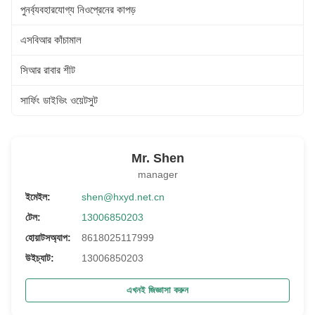
পুনর্ব্যবহারযোগ্য নিওপ্রেনের কাপড়
এসবিআর কাঁচামাল
সিআর রাবার শীট
সার্ফিং ডাইভিং ওয়েটসুট
Mr. Shen
manager
ইমেইল:
shen@hxyd.net.cn
টেল:
13006850203
হোয়াটসঅ্যাপ:
8618025117999
উইচ্যাট:
13006850203
এখনই জিজ্ঞাসা করুন