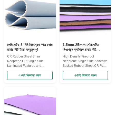
good resistance to alkalis and
resistance,weather aging
acids. Application Fire-resistant,
resistance,fire proof,flame
commonly used in power
retardant. Samples: Free
transformers and other electrical
Packing: Inner film wrapped and
applications. Corrosion-resistant
pp/woven bags Delivery Time:
coatings. As a base for
10~15 working days Features:
Neoprene Rubber Sheets are
resistant to Heat, Oil,
লেমিনেটেড 3 মিমি নিওপ্রেন স্পঞ্জ ফোম
1.5mm-25mm লেমিনেটেড
রাবার শীট ইকো বন্ধুত্বপূর্ণ
নিওপ্রেন ফ্যাব্রিক রাবার শীট
অগ্নিরোধী স্ব আঠালো,জুত এবং
CR Rubber Sheet 3mm
High Density Fireproof
আনুষাঙ্গিক, স্ট্রেচ ফ্যাব্রিক, বেল্ট
Neoprene CR Single Side
Neoprene Single Side Adhesive
ফ্যাব্রিক, সুরক্ষা গিয়ার ফ্যাব্রিক
Laminated Features and
Backed Rubber Sheet CR Foam
Applications The closed
Sheets Neoprene Rubber
laboratory closed place, infant
Sheets are resistant to Heat, Oil,
এখনই জিজ্ঞাসা করুন
এখনই জিজ্ঞাসা করুন
personal items, soft, the smell of
a wide range of Acids & alkalis,
people with allergies may also
Solvents, , Ozone & exhibits
be used on human non slip,
prolonged Ageing Properties.
often contact local vibration,
Neoprene Rubber Sheets
moisture, moisture proof,
exhibits Good Metal adhesion
mildew. Specification item value
properties apart from this we
Product Name football jacquard
can also offer Flame resistant
knitted fabric Customize
Neoprene Grades.