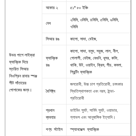
আকার ২
৫১* ৮০ ইঞ্চি
২মিমি, ৩মিমি, ৪মিমি, ৫মিমি, ৬মিমি,
বেধ
৭মিমি
সিআর রঙ
কালো, সাদা, বেইজ,
কালো, সাদা, হলুদ, সবুজ, লাল, নীল,
উভয় পাশে লাইক্রা
ফ্যাব্রিক
গোলাপী, বেইজ, বেগুনি, ধূসর, কফি,
ফ্যাব্রিক দিয়ে
রঙ
খাকি, উট, ওয়াইন, ক্রিম, পীচ, কমলা,
স্তরিত সিআর
প্রিন্টিং ফ্যাব্রিক
নিওপ্রিন রাবার স্পঞ্জ
শীট সাঁতারের
জলরোধী, উচ্চ চাপ প্রতিরোধী, চমৎকার
পোশাকের জন্য।
বৈশিষ্ট্য
স্থিতিস্থাপকতা এবং নরম, ঠান্ডা-
প্রতিরোধী
প্রধান
ডাইভিং স্যুট, সার্ফিং স্যুট, ওয়াডার,
ব্যবহার
গ্লাভস এবং আনুষাঙ্গিক ইত্যাদি।
পণ্য স্টাইল
স্প্যানডেক্স ফ্যাব্রিক