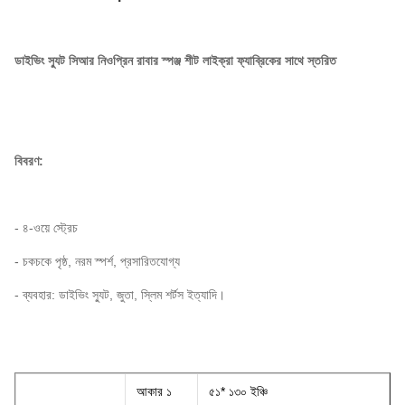
ডাইভিং স্যুট সিআর নিওপ্রিন রাবার স্পঞ্জ শীট লাইক্রা ফ্যাব্রিকের সাথে স্তরিত
বিবরণ:
- ৪-ওয়ে স্ট্রেচ
- চকচকে পৃষ্ঠ, নরম স্পর্শ, প্রসারিতযোগ্য
- ব্যবহার: ডাইভিং স্যুট, জুতা, স্লিম শর্টস ইত্যাদি।
আকার ১
৫১* ১৩০ ইঞ্চি