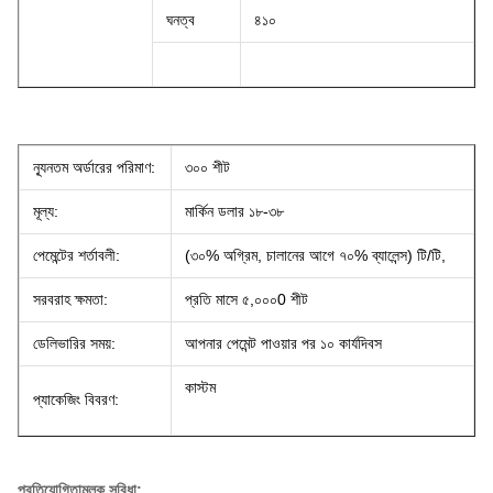
ঘনত্ব
৪১০
ন্যূনতম অর্ডারের পরিমাণ:
৩০০ শীট
মূল্য:
মার্কিন ডলার ১৮-৩৮
পেমেন্টের শর্তাবলী:
(৩০% অগ্রিম, চালানের আগে ৭০% ব্যালেন্স) টি/টি,
সরবরাহ ক্ষমতা:
প্রতি মাসে ৫,০০০0 শীট
ডেলিভারির সময়:
আপনার পেমেন্ট পাওয়ার পর ১০ কার্যদিবস
কাস্টম
প্যাকেজিং বিবরণ:
প্রতিযোগিতামূলক সুবিধা: