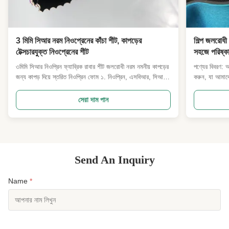
3 মিমি সিআর নরম নিওপ্রেনের কাঁচা শীট, কাপড়ের
শিল্প জলরোধী
টেক্সচারযুক্ত নিওপ্রেনের শীট
সহজে পরিষ্কা
৩মিমি সিআর নিওপ্রিন ফ্যাব্রিক রাবার শীট জলরোধী নরম নমনীয় কাপড়ের
পণ্যের বিবরণ: আ
জন্য কাপড় দিয়ে স্তরিত নিওপ্রিন ফোম ১. নিওপ্রিন, এসবিআর, সিআর
করুন, যা আমাদে
এই ধরনের ফোমগুলি আসল বান্ডিল হিসাবে বিক্রি হয় ২. নিওপ্রিন,
সহকারে তৈরি করা
এসবিআর, সিআর এই ধরনের ফোমগুলি শীট হিসাবে কেটে বিক্রি করা হয়
এবং অতুলনীয় ক
সেরা দাম পান
৩. নিওপ্রিন, এসবিআর, সিআর এই ধরনের ফোম, এর সম্পর্ক...
হয়েছে। উচ্চ-মা
Send An Inquiry
Name
*