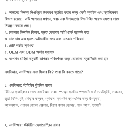
১. আমাদের নিজস্ব নিওপ্রিন উপকরণ স্তরিত করার জন্য একটি স্লাইস এবং ল্যামিনেশন
বিভাগ রয়েছে। এটি আমাদের গুণমান, খরচ এবং উপকরণের লিড টাইম আরও দক্ষতার সাথে
নিয়ন্ত্রণ করতে দেয়।
২. চমৎকার ডিজাইন বিভাগ, দ্রুত পেশাদার আর্টওয়ার্ক প্রদর্শন করে।
৩. ভাল দাম এবং দ্রুত ডেলিভারির সময় এবং চমৎকার পরিষেবা
৪. ছোট অর্ডার স্বাগত
৫. OEM এবং ODM অর্ডার স্বাগত
৬. আপনার চাহিদা অনুযায়ী আপনার পরিদর্শনের জন্য যেকোনো নমুনা তৈরি করা হবে।
এসবিআর, এসসিআর এবং সিআর কি? তারা কি করতে পারে?
১. এসবিআর: স্টাইরিন বুটাডিন রাবার
বিভিন্ন ফ্যাব্রিকের সাথে এসবিআর রাবার স্পঞ্জের স্তরিত পণ্যগুলি সার্ফ ওয়েটসুইট, ওয়াডার,
জুতা ফিশিং বুট, ঘোড়ার কম্বল, গ্লাভস, ল্যাপটপ ব্যাগগুলির জন্য উপযুক্ত,
ব্যাকপ্যাক, ওয়াইন বোতল হোল্ডার, বিয়ার ক্যান হোল্ডার, লাঞ্চ ব্যাগ, ইত্যাদি।
২. এসসিআর: স্টাইরিন ক্লোরোপ্রিন রাবার