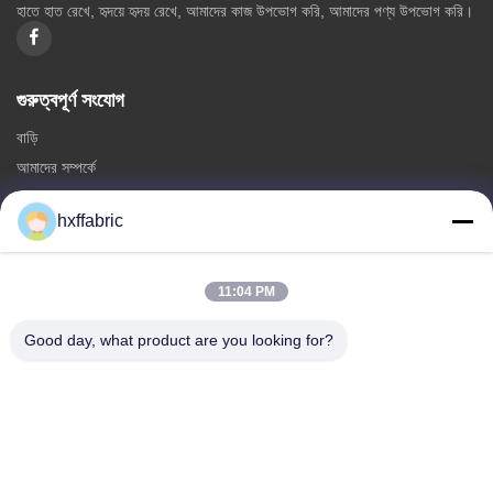
হাতে হাত রেখে, হৃদয়ে হৃদয় রেখে, আমাদের কাজ উপভোগ করি, আমাদের পণ্য উপভোগ করি।
গুরুত্বপূর্ণ সংযোগ
বাড়ি
আমাদের সম্পর্কে
পণ্য
hxffabric
আমাদের সাথে যোগাযোগ করুন
ক্যাটাগরি
11:04 PM
নিওপ্রিন উপাদান
Good day, what product are you looking for?
এসবিআর নিওপ্রেইন ফ্যাব্রিক
ডাবল পার্শ্বযুক্ত নিওপ্রেইন ফ্যাব্রিক
নিওপ্রেনের ডুবন্ত স্যুট
ল্যামিনেটেড নিওপ্রিন ফ্যাব্রিক
আমাদের সাথে যোগাযোগ করুন