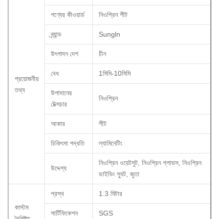
পণ্যের কীওয়ার্ড
নিওপ্রিন শীট
ব্র্যান্ড
Sungln
উৎপাদন দেশ
চীন
বেধ
1মিমি-10মিমি
প্রয়োজনীয়
তথ্য
উপাদানের
নিওপ্রিন
টেক্সচার
আকার
শীট
চিকিৎসা পদ্ধতি
ল্যামিনেটিং
নিওপ্রিন ওয়েটসুট, নিওপ্রিন গ্লাভস, নিওপ্রিন
উদ্দেশ্য
ডাইভিং স্যুট, জুতা
প্রস্থ
1.3 মিটার
কাস্টম
সার্টিফিকেশন
SGS
বৈশিষ্ট্য