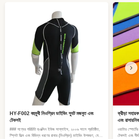
HY-F002 বহুমুখী নিওপ্রিন ডাইভিং স্যুট মজবুত এবং
ক্রীড়া সহায
টেকসই
এবং রাসায়নি
### পণ্যের পরিচিতি হুএক্সিন ইউজ সাপ্লাইস, ২০০৬ সালে প্রতিষ্ঠিত,
ওয়াটার স্পোর্ট
স্প্লিট ফিল্ম এবং বিভিন্ন ধরণের রাবার (নিওপ্রিন) ডাইভিং উপকরণ, যেমন
টেকসই এবং দীর্ঘস্