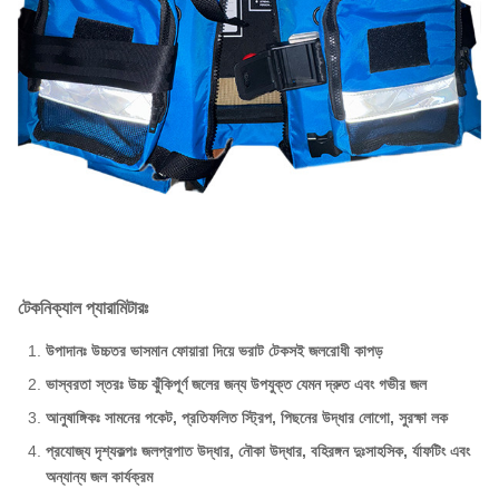
টেকনিক্যাল প্যারামিটারঃ
উপাদানঃ উচ্চতর ভাসমান ফোয়ারা দিয়ে ভরাট টেকসই জলরোধী কাপড়
ভাস্বরতা স্তরঃ উচ্চ ঝুঁকিপূর্ণ জলের জন্য উপযুক্ত যেমন দ্রুত এবং গভীর জল
আনুষাঙ্গিকঃ সামনের পকেট, প্রতিফলিত স্ট্রিপ, পিছনের উদ্ধার লোগো, সুরক্ষা লক
প্রযোজ্য দৃশ্যকল্পঃ জলপ্রপাত উদ্ধার, নৌকা উদ্ধার, বহিরঙ্গন দুঃসাহসিক, র্যাফটিং এবং
অন্যান্য জল কার্যক্রম