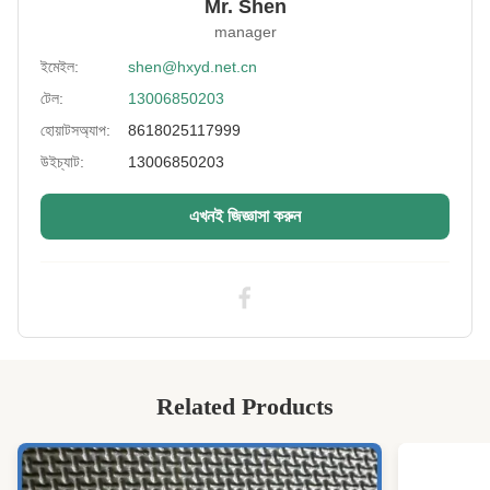
Mr. Shen
Weight
40-130
manager
Range(Kg):
ইমেইল:
shen@hxyd.net.cn
Height(Cm):
150-205
টেল:
13006850203
Buoyancy(N):
120/150
হোয়াটসঅ্যাপ:
8618025117999
Color:
নীল লাল
উইচ্যাট:
13006850203
High Light:
150N পেশাদার লাইফ জ্যাকেট
,
জল উদ্ধার লাইফ জ্যাকেট
,
এখনই জিজ্ঞাসা করুন
উচ্চ ভাস্বরতা লাইফ জ্যাকেট
Related Products