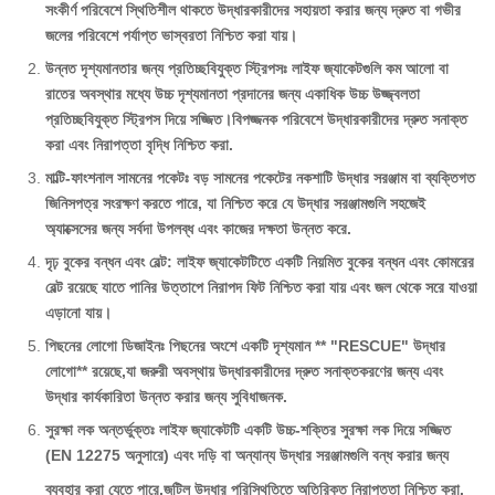
সংকীর্ণ পরিবেশে স্থিতিশীল থাকতে উদ্ধারকারীদের সহায়তা করার জন্য দ্রুত বা গভীর
জলের পরিবেশে পর্যাপ্ত ভাস্বরতা নিশ্চিত করা যায়।
উন্নত দৃশ্যমানতার জন্য প্রতিচ্ছবিযুক্ত স্ট্রিপসঃ লাইফ জ্যাকেটগুলি কম আলো বা
রাতের অবস্থার মধ্যে উচ্চ দৃশ্যমানতা প্রদানের জন্য একাধিক উচ্চ উজ্জ্বলতা
প্রতিচ্ছবিযুক্ত স্ট্রিপস দিয়ে সজ্জিত।বিপজ্জনক পরিবেশে উদ্ধারকারীদের দ্রুত সনাক্ত
করা এবং নিরাপত্তা বৃদ্ধি নিশ্চিত করা.
মাল্টি-ফাংশনাল সামনের পকেটঃ বড় সামনের পকেটের নকশাটি উদ্ধার সরঞ্জাম বা ব্যক্তিগত
জিনিসপত্র সংরক্ষণ করতে পারে, যা নিশ্চিত করে যে উদ্ধার সরঞ্জামগুলি সহজেই
অ্যাক্সেসের জন্য সর্বদা উপলব্ধ এবং কাজের দক্ষতা উন্নত করে.
দৃঢ় বুকের বন্ধন এবং বেল্ট: লাইফ জ্যাকেটটিতে একটি নিয়মিত বুকের বন্ধন এবং কোমরের
বেল্ট রয়েছে যাতে পানির উত্তাপে নিরাপদ ফিট নিশ্চিত করা যায় এবং জল থেকে সরে যাওয়া
এড়ানো যায়।
পিছনের লোগো ডিজাইনঃ পিছনের অংশে একটি দৃশ্যমান ** "RESCUE" উদ্ধার
লোগো** রয়েছে,যা জরুরী অবস্থায় উদ্ধারকারীদের দ্রুত সনাক্তকরণের জন্য এবং
উদ্ধার কার্যকারিতা উন্নত করার জন্য সুবিধাজনক.
সুরক্ষা লক অন্তর্ভুক্তঃ লাইফ জ্যাকেটটি একটি উচ্চ-শক্তির সুরক্ষা লক দিয়ে সজ্জিত
(EN 12275 অনুসারে) এবং দড়ি বা অন্যান্য উদ্ধার সরঞ্জামগুলি বন্ধ করার জন্য
ব্যবহার করা যেতে পারে,জটিল উদ্ধার পরিস্থিতিতে অতিরিক্ত নিরাপত্তা নিশ্চিত করা.