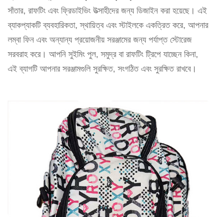
সাঁতার, রাফটিং এবং ফ্রিডাইভিং উত্সাহীদের জন্য ডিজাইন করা হয়েছে। এই
ব্যাকপ্যাকটি ব্যবহারিকতা, স্থায়িত্ব এবং স্টাইলকে একত্রিত করে, আপনার
লম্বা ফিন এবং অন্যান্য প্রয়োজনীয় সরঞ্জামের জন্য পর্যাপ্ত স্টোরেজ
সরবরাহ করে। আপনি সুইমিং পুল, সমুদ্র বা রাফটিং ট্রিপে যাচ্ছেন কিনা,
এই ব্যাগটি আপনার সরঞ্জামগুলি সুরক্ষিত, সংগঠিত এবং সুরক্ষিত রাখবে।