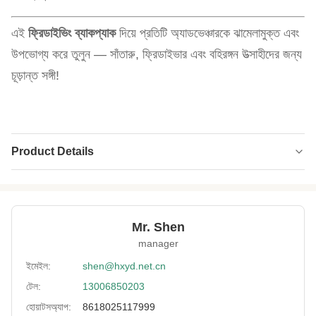
এই
ফ্রিডাইভিং ব্যাকপ্যাক
দিয়ে প্রতিটি অ্যাডভেঞ্চারকে ঝামেলামুক্ত এবং
উপভোগ্য করে তুলুন — সাঁতারু, ফ্রিডাইভার এবং বহিরঙ্গন উত্সাহীদের জন্য
চূড়ান্ত সঙ্গী!
Product Details
Color:
নীল/সাদা
Material:
নাইলন/পলিয়েস্টার
Mr. Shen
Size:
১০২ সেমি*২৬ সেমি*৩০ সেমি
manager
Waterproof:
হ্যাঁ
ইমেইল:
shen@hxyd.net.cn
টেল:
13006850203
High Light:
বড় ক্যাপাসিটি ফ্রিডাইভিং ব্যাকপ্যাক
,
মাল্টিফাংশনাল ফ্রিডাইভিং ব্যাকপ্যাক
,
হোয়াটসঅ্যাপ:
8618025117999
জলরোধী ফ্রিডাইভিং ব্যাকপ্যাক