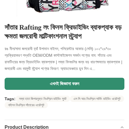
সাঁতার Rafting লং ফিনস ফ্রিডাইভিং ব্যাকপ্যাক বড়
ক্ষমতা জলরোধী মাল্টিফাংশনাল স্ট্র্যাপ
রঙ নীল/সাদা জলরোধী হ্যাঁ উপাদান নাইলন, পলিয়েস্টার আকার (সেমি) ১০২*২৬*৩০
প্রক্রিয়াকরণ পদ্ধতি OEM/ODM কাস্টমাইজেশন সমর্থন পণ্যের নাম: সাঁতার এবং
রাফটিংয়ের জন্য ফ্রিডাইভিং ব্যাকপ্যাক | লম্বা ফিনগুলির জন্য বড় ধারণক্ষমতার ব্যাকপ্যাক |
জলরোধী এবং বহুমুখী স্ট্র্যাপ পণ্যের বিবরণ: অ্যাডভেঞ্চারে ডুব দিন এ...
এখনই জিজ্ঞাসা করুন
Tags:
লম্বা হাতা জিপারযুক্ত নিওপ্রিন ডাইভিং স্যুট
এস সি আর নিওপ্রিন সার্ফিং ডাইভিং ওয়েটসুট
নাইলন নিওপ্রিন সাঁতারের ওয়েটসুট
Product Description