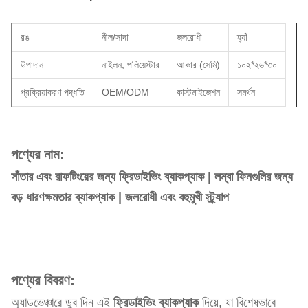
রঙ
নীল/সাদা
জলরোধী
হ্যাঁ
উপাদান
নাইলন, পলিয়েস্টার
আকার (সেমি)
১০২*২৬*৩০
প্রক্রিয়াকরণ পদ্ধতি
OEM/ODM
কাস্টমাইজেশন
সমর্থন
পণ্যের নাম:
সাঁতার এবং রাফটিংয়ের জন্য ফ্রিডাইভিং ব্যাকপ্যাক | লম্বা ফিনগুলির জন্য
বড় ধারণক্ষমতার ব্যাকপ্যাক | জলরোধী এবং বহুমুখী স্ট্র্যাপ
পণ্যের বিবরণ:
অ্যাডভেঞ্চারে ডুব দিন এই
ফ্রিডাইভিং ব্যাকপ্যাক
দিয়ে, যা বিশেষভাবে