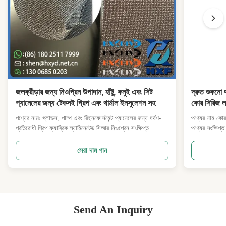
জলক্রীড়ার জন্য নিওপ্রিন উপাদান, হাঁটু, কনুই এবং সিট
দ্রুত শুকন
প্যানেলের জন্য টেকসই গ্রিপ এবং থার্মাল ইনসুলেশন সহ
কোর সিরিজ ল
পণ্যের নামঃ গ্লাভস, পাম্প এবং রিইনফোর্সমেন্ট প্যানেলের জন্য ঘর্ষণ-
পণ্যের নাম কোর
প্রতিরোধী গ্রিপ ফ্যাব্রিক ল্যামিনেটেড সিআর নিওপ্রেন সংক্ষিপ্ত
পণ্যের সংক্ষিপ্ত
বিবরণঃএই B2B-গ্রেড কম্পোজিট সত্যিকারের সিআর (ক্লোরোপ্রেন)
জল ডুব, স্নোরকে
নেওপ্রেনকে একটি শক্ত, উচ্চ-ঘর্ষণ প্রযুক্তিগত বুননের সাথে জোড়া দেয়
বহুমুখী আর্মহীন
সেরা দাম পান
যা দীর্ঘস্থায়ী গ্রিপ, তাপীয় আরাম এবং নির্ভরয...
নেওপ্রেন তাপ 
Send An Inquiry