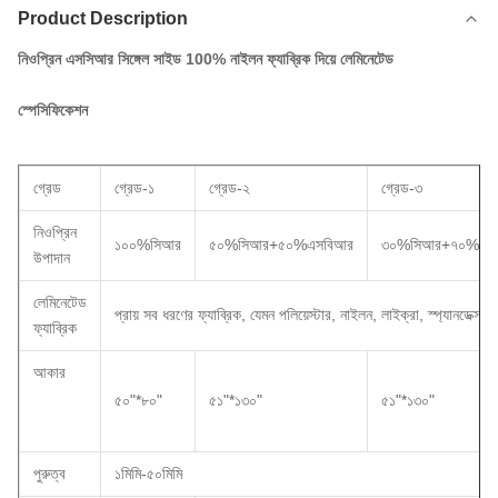
Product Description
নিওপ্রিন এসসিআর সিঙ্গেল সাইড 100% নাইলন ফ্যাব্রিক দিয়ে লেমিনেটেড
স্পেসিফিকেশন
গ্রেড
গ্রেড-১
গ্রেড-২
গ্রেড-৩
নিওপ্রিন
১০০%সিআর
৫০%সিআর+৫০%এসবিআর
৩০%সিআর+৭০%এস
উপাদান
লেমিনেটেড
প্রায় সব ধরণের ফ্যাব্রিক, যেমন পলিয়েস্টার, নাইলন, লাইক্রা, স্প্যানডেক্স ই
ফ্যাব্রিক
আকার
৫০"*৮০"
৫১"*১৩০"
৫১"*১৩০"
পুরুত্ব
১মিমি-৫০মিমি