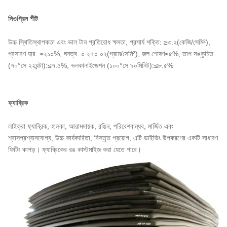
নিওপ্রিন শীট
উচ্চ স্থিতিস্থাপকতা এবং ভাল টান প্রতিরোধ ক্ষমতা, প্রসার্য শক্তি: ≥৩.২(কেজি/সেমি²),
প্রসারণ হার: ≥২১০%, ঘনত্ব: ০.২±০.০২(গ্রাম/সেমি²), জল শোষণ≤৫%, তাপ সঙ্কুচিত
(৭০°সে ২২ঘন্টা):≤৭.৫%, ভলকানাইজেশন (১০০°সে ৯০মিনিট):≤৮.৫%
ফ্যাব্রিক
লাইক্রা ফ্যাব্রিক, হালকা, আরামদায়ক, রঙিন, পরিবেশবান্ধব, মার্জিত এবং
শ্বাসপ্রশ্বাসযোগ্য, উচ্চ কার্যকারিতা, বিস্তৃত প্রয়োগ, এটি ডাইভিং উপকরণের একটি সাধারণ
ফিটিং কাপড়। ফ্যাব্রিকের রঙ কাস্টমাইজ করা যেতে পারে।