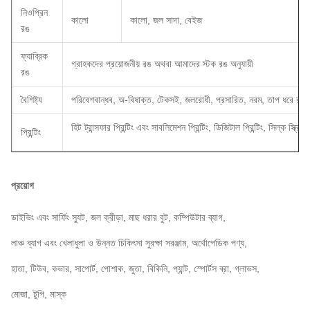
নিওপ্রিন
কালো
কালো, জল সাদা, বেইজ
রঙ
ফ্যাব্রিক
গ্রাহকদের প্রয়োজনীয় রঙ অথবা আমাদের স্টক রঙ অনুযায়ী
রঙ
বৈশিষ্ট্য
পরিবেশবান্ধব, অ-বিষাক্ত, টেকসই, জলরোধী, প্রসারিত, নরম, তাপ ধরে রাখে
হিট ট্রান্সফার প্রিন্টিং এবং সাবলিমেশন প্রিন্টিং, ডিজিটাল প্রিন্টিং, সিল্ক স্ক্রিন প
প্রিন্টিং
প্রয়োগ
ডাইভিং এবং সার্ফিং স্যুট, জল ক্রীড়া, মাছ ধরার বুট, কম্পিউটার ব্যাগ,
লাঞ্চ ব্যাগ এবং খেলাধুলা ও উন্নত চিকিৎসা সুরক্ষা সরঞ্জাম, অর্থোপেডিক পণ্য,
হাতা, টিউব, কভার, সাপোর্ট, পোশাক, জুতা, বিকিনি, প্যান্ট, স্পোর্টস ব্রা, গ্লাভস,
মোজা, টুপি, মাস্ক