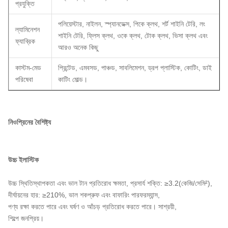
প্রযুক্তি
পলিয়েস্টার, নাইলন, স্প্যানডেক্স, পিকে ক্লথ, শর্ট শাইনি টেরি, লং
ল্যামিনেশন
শাইনি টেরি, ফ্লিস ক্লথ, ওকে ক্লথ, টোক ক্লথ, ভিসা ক্লথ এবং
ফ্যাব্রিক
আরও অনেক কিছু
কাস্টম-মেড
প্রিন্টেড, এমবসড, পাঞ্চড, সাবলিমেশন, ড্রপ প্লাস্টিক, কোটিং, ডাই
পরিষেবা
কাটিং মোল্ড।
নিওপ্রিনের বৈশিষ্ট্য
উচ্চ ইলাস্টিক
উচ্চ স্থিতিস্থাপকতা এবং ভাল টান প্রতিরোধ ক্ষমতা, প্রসার্য শক্তি: ≥3.2(কেজি/সেমি²),
দীর্ঘায়নের হার: ≥210%, ভাল শকপ্রুফ এবং বাফারিং পারফরম্যান্স,
পণ্য রক্ষা করতে পারে এবং ঘর্ষণ ও আঁচড় প্রতিরোধ করতে পারে। সাশ্রয়ী,
শিল্পে জনপ্রিয়।