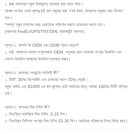
১. A4 আকারের নমুনা বিনামূল্যে সরবরাহ করা যেতে পারে।
আমরা পণ্যের একক মূল্য≥10 হলে নমুনার খরচ গণনা করব, সাধারণত নমুনার খরচ তিনগুণ
হবে।
*সমস্ত নমুনা চালানের খরচ ক্রেতাকে পরিশোধ করতে হবে/বহন করতে হবে।
(আপনার FedEx/UPS/TNT/DHL অ্যাকাউন্ট স্বাগত)
প্রশ্ন ৩. আপনি কি OEM এবং ODM গ্রহণ করেন?
১. হ্যাঁ, আমাদের সমস্ত পণ্য/অর্ডার OEM, অনুগ্রহ করে আপনার পণ্যের ডিজাইন এবং
লোগো ডিজাইন আমাদের ইমেইলে সরবরাহ করুন।
প্রশ্ন ৪. আপনার পেমেন্টের শর্তাবলী কী?
১. টি/টি, 30% ডিপোজিট এবং চালানের আগে 70% পেমেন্ট।
নমুনা অর্ডার এবং $1000 এর কম মূল্যের ছোট অর্ডারের জন্য, আমরা 100% টি/টি অগ্রিম
চাই।
প্রশ্ন ৫. আপনার লিড টাইম কী?
১. নিওপ্রিন ফ্যাব্রিক লিড টাইম: 3-15 দিন।
২. নিওপ্রিন ফিনিশড পণ্যের লিড টাইম 15-35 দিন। অর্ডারের পরিমাণের উপর নির্ভর করে।