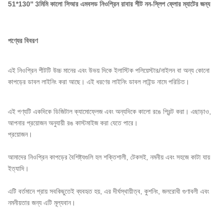
51*130'' 3মিমি কালো সিআর এমবসড নিওপ্রিন রাবার শীট নন-স্লিপ ফ্লোর ম্যাটের জন্য
পণ্যের বিবরণ
এই নিওপ্রিন শীটটি উচ্চ মানের এবং উভয় দিকে ইলাস্টিক পলিয়েস্টার/নাইলন বা অন্য কোনো
কাপড়ের ডাবল লাইনিং করা আছে। এই ধরণের লাইনিং ডাবল লাইন্ড নামে পরিচিত।
এই পণ্যটি একদিকে ডিজিটাল ক্যামোফ্লেজ এবং অন্যদিকে কালো রঙে প্রিন্ট করা। এছাড়াও,
আপনার প্রয়োজন অনুযায়ী রঙ কাস্টমাইজ করা যেতে পারে।
প্রয়োজন।
আমাদের নিওপ্রিন কাপড়ের বৈশিষ্ট্যগুলি হল শক্তিশালী, টেকসই, নমনীয় এবং সহজে কাটা যায়
ইত্যাদি।
এটি বর্তমানে প্রায় সবকিছুতেই ব্যবহৃত হয়, এর দীর্ঘস্থায়ীত্ব, কুশনিং, জলরোধী গুণাবলী এবং
নমনীয়তার জন্য এটি মূল্যবান।