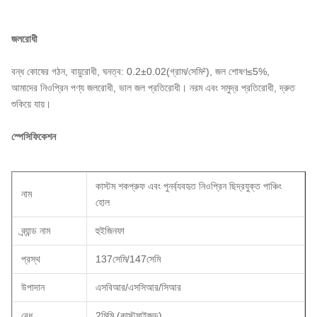
জলরোধী
বন্ধ কোষের গঠন, বায়ুরোধী, ঘনত্ব: 0.2±0.02(গ্রাম/সেমি²), জল শোষণ≤5%,
আমাদের নিওপ্রিন পণ্য জলরোধী, ভাল জল প্রতিরোধী। নরম এবং সমুদ্র প্রতিরোধী, দ্রুত
শুকিয়ে যায়।
স্পেসিফিকেশন
কাস্টম শকপ্রুফ এবং পুনর্ব্যবহৃত নিওপ্রিন ছিদ্রযুক্ত পাঞ্চিং
নাম
হোল
ব্র্যান্ড নাম
হুইজিনফা
প্রস্থ
137সেমি/147সেমি
উপাদান
এসবিআর/এসসিআর/সিআর
বেধ
2মিমি (কাস্টমাইজড)