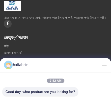
হাতে হাত রেখে, হৃদয়ে হৃদয় রেখে, আমাদের কাজ উপভোগ করি, আমাদের পণ্য উপভোগ করি।
গুরুত্বপূর্ণ সংযোগ
বাড়ি
আমাদের সম্পর্কে
পণ্য
hxffabric
আমাদের সাথে যোগাযোগ করুন
ক্যাটাগরি
7:52 AM
নিওপ্রিন উপাদান
Good day, what product are you looking for?
এসবিআর নিওপ্রেইন ফ্যাব্রিক
ডাবল পার্শ্বযুক্ত নিওপ্রেইন ফ্যাব্রিক
নিওপ্রেনের ডুবন্ত স্যুট