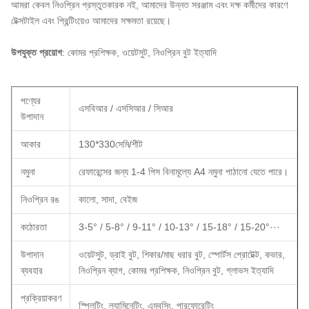
আমরা কেবল নিওপ্রিন প্রস্তুতকারক নই, আমাদের উন্নত সরঞ্জাম এবং দক্ষ কর্মীদের কারণে
টেক্সটাইল এবং প্রিন্টিংয়েও আমাদের সক্ষমতা রয়েছে।
উপযুক্ত প্রয়োগ
: কোমর প্রশিক্ষক, ওয়েটসুট, নিওপ্রিন বুট ইত্যাদি
পণ্যের
এসবিআর / এসসিআর / সিআর
উপাদান
আকার
130*330সেমি/শীট
নমুনা
রেফারেন্সের জন্য 1-4 পিস বিনামূল্যে A4 নমুনা পাঠানো যেতে পারে।
নিওপ্রিন রঙ
কালো, সাদা, বেইজ
কঠোরতা
3-5° / 5-8° / 9-11° / 10-13° / 15-18° / 15-20°···
উপাদান
ওয়েটসুট, ড্রাই বুট, শিকার/মাছ ধরার বুট, স্পোর্টস প্রোটেক্ট, কভার,
ব্যবহার
নিওপ্রিন ব্যাগ, কোমর প্রশিক্ষক, নিওপ্রিন বুট, গ্লাভস ইত্যাদি
প্রক্রিয়াকরণ
স্প্লিটিং, ল্যামিনেটিং, এমবসিং, পারফোরেটিং