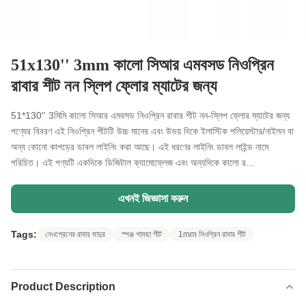
51x130'' 3mm কালো সিআর এমবসড নিওপ্রিন
রাবার শীট নন স্লিপ ফ্লোর ম্যাটের জন্য
51*130'' 3মিমি কালো সিআর এমবসড নিওপ্রিন রাবার শীট নন-স্লিপ ফ্লোর ম্যাটের জন্য
পণ্যের বিবরণ এই নিওপ্রিন শীটটি উচ্চ মানের এবং উভয় দিকে ইলাস্টিক পলিয়েস্টার/নাইলন বা
অন্য কোনো কাপড়ের ডাবল লাইনিং করা আছে। এই ধরণের লাইনিং ডাবল লাইন্ড নামে
পরিচিত। এই পণ্যটি একদিকে ডিজিটাল ক্যামোফ্লেজ এবং অন্যদিকে কালো র...
এখনই জিজ্ঞাসা করুন
Tags:
নেওপ্রেনের রাবার মাদুর
স্পঞ্জ গামছা শীট
1mm নিওপ্রিন রাবার শীট
Product Description