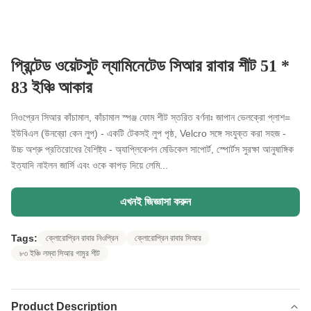
প্রিন্টেড ওয়েটসুট ল্যামিনেটেড সিআর রাবার শীট 51 *
83 ইঞ্চি আকার
নিওপ্রেন সিআর কাঁচামাল, কাঁচামাল স্পঞ্জ ফোম শীট স্তরিত বর্ণনাঃ জাপান ভেলক্রো প্লাশ=
ইউবিএল (উনব্রো কেন লুপ) - একটি টেকসই লুপ পৃষ্ঠ, Velcro সঙ্গে সংযুক্ত করা সহজ -
উচ্চ অশ্রু প্রতিরোধের বৈশিষ্ট্য - অ্যাপ্লিকেশন মেডিকেল সাপোর্ট, স্পোর্টস সুরক্ষা আনুষাঙ্গিক
ইত্যাদি নাইলন জার্সি এবং ওকে কাপড় দিয়ে লেমি...
এখনই জিজ্ঞাসা করুন
Tags:
ক্লোরোপ্রিন রাবার নিওপ্রিন
ক্লোরোপ্রিন রাবার সিআর
৮৩ ইঞ্চি লম্বা সিআর গামুর শীট
Product Description