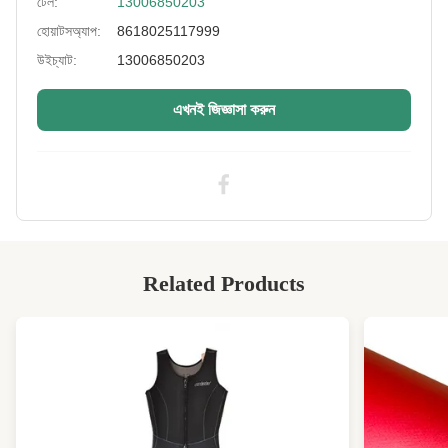
টেল:
13006850203
Fabric Color:
গ্রাহকের অনুরোধ হিসাবে
হোয়াটসঅ্যাপ:
8618025117999
Standard:
পরিবেশ বান্ধব
উইচ্যাট:
13006850203
Type:
ডাবল সাইড ল্যামিনেট ফ্যাব্রিক
এখনই জিজ্ঞাসা করুন
High Light:
৮৩ ইঞ্চি লম্বা সিআর গামুর শীট
,
প্রিন্টেড সিআর গামুর শীট
,
সিআর নিওপ্রেনের শীট
Related Products