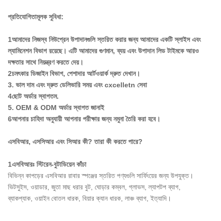
প্রতিযোগিতামূলক সুবিধা:
1আমাদের নিজস্ব নিউপ্রেন উপাদানগুলি স্তরিত করার জন্য আমাদের একটি স্লাইস এবং
ল্যামিনেশন বিভাগ রয়েছে। এটি আমাদের গুণমান, ব্যয় এবং উপাদান লিড টাইমকে আরও
দক্ষতার সাথে নিয়ন্ত্রণ করতে দেয়।
2চমৎকার ডিজাইন বিভাগ, পেশাদার আর্টওয়ার্ক দ্রুত দেখান।
3. ভাল দাম এবং দ্রুত ডেলিভারি সময় এবং cxcelletn সেবা
4ছোট অর্ডার স্বাগতম.
5. OEM & ODM অর্ডার স্বাগত জানাই
6আপনার চাহিদা অনুযায়ী আপনার পরীক্ষার জন্য নমুনা তৈরি করা হবে।
এসবিআর, এসসিআর এবং সিআর কী? তারা কী করতে পারে?
1এসবিআরঃ স্টিরেন-বুটাডিয়েন কাঁচা
বিভিন্ন কাপড়ের এসবিআর রাবার স্পঞ্জের স্তরিত পণ্যগুলি সার্ফিংয়ের জন্য উপযুক্ত।
ভিটসুইস, ওয়াডার, জুতা মাছ ধরার বুট, ঘোড়ার কম্বল, গ্লাভস, ল্যাপটপ ব্যাগ,
ব্যাকপ্যাক, ওয়াইন বোতল ধারক, বিয়ার ক্যান ধারক, লাঞ্চ ব্যাগ, ইত্যাদি।