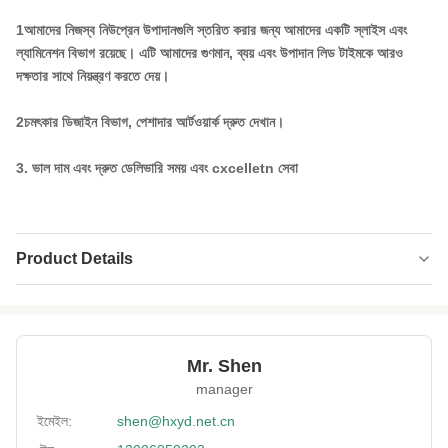
1আমাদের নিজস্ব নিউপ্রেন উপাদানগুলি স্তরিত করার জন্য আমাদের একটি স্লাইস এবং
ল্যামিনেশন বিভাগ রয়েছে। এটি আমাদের গুণমান, ব্যয় এবং উপাদান লিড টাইমকে আরও
দক্ষতার সাথে নিয়ন্ত্রণ করতে দেয়।
2চমৎকার ডিজাইন বিভাগ, পেশাদার আর্টওয়ার্ক দ্রুত দেখান।
3. ভাল দাম এবং দ্রুত ডেলিভারি সময় এবং cxcelletn সেবা
Product Details
Size Of Sheet:
51*130 ইঞ্চি, 51*83 ইঞ্চি
Thickness:
2-7 মিমি
Mr. Shen
Application:
পোশাক, পাদুকা, ব্যাগ, মাছ ধরার ওয়েডার ইত্যাদি
manager
Neoprene Color:
কালো & বেজ, সাদা
ইমেইল:
shen@hxyd.net.cn