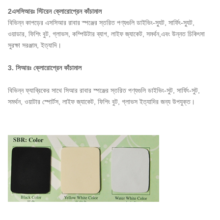
2এসসিআরঃ স্টিরেন ক্লোরোপ্রেন কাঁচামাল
বিভিন্ন কাপড়ের এসসিআর রাবার স্পঞ্জের স্তরিত পণ্যগুলি ডাইভিং-স্যুট, সার্ফিং-স্যুট,
ওয়াডার, ফিশিং বুট, গ্লাভস, কম্পিউটার ব্যাগ, লাইফ জ্যাকেট, সমর্থন,এবং উন্নত চিকিৎসা
সুরক্ষা সরঞ্জাম, ইত্যাদি।
3. সিআরঃ ক্লোরোপ্রেন কাঁচামাল
বিভিন্ন ফ্যাব্রিকের সাথে সিআর রাবার স্পঞ্জের স্তরিত পণ্যগুলি ডাইভিং-সুট, সার্ফিং-সুট,
সমর্থন, ওয়াটার স্পোর্টস, লাইফ জ্যাকেট, ফিশিং বুট, গ্লাভস ইত্যাদির জন্য উপযুক্ত।