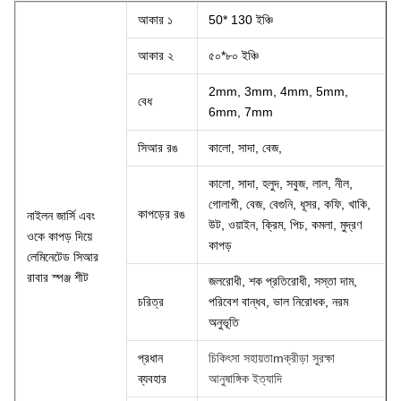
আকার ১
50* 130 ইঞ্চি
আকার ২
৫০*৮০ ইঞ্চি
2mm, 3mm, 4mm, 5mm,
বেধ
6mm, 7mm
সিআর রঙ
কালো, সাদা, বেজ,
কালো, সাদা, হলুদ, সবুজ, লাল, নীল,
গোলাপী, বেজ, বেগুনি, ধূসর, কফি, খাকি,
কাপড়ের রঙ
নাইলন জার্সি এবং
উট, ওয়াইন, ক্রিম, পিচ, কমলা, মুদ্রণ
ওকে কাপড় দিয়ে
কাপড়
লেমিনেটেড সিআর
রাবার স্পঞ্জ শীট
জলরোধী, শক প্রতিরোধী, সস্তা দাম,
চরিত্র
পরিবেশ বান্ধব, ভাল নিরোধক, নরম
অনুভূতি
প্রধান
চিকিৎসা সহায়তা
m
ক্রীড়া সুরক্ষা
ব্যবহার
আনুষাঙ্গিক ইত্যাদি