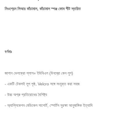
নিওপ্রেন সিআর কাঁচামাল, কাঁচামাল স্পঞ্জ ফোম শীট স্তরিত
বর্ণনাঃ
জাপান ভেলক্রো প্লাশ= ইউবিএল (উনব্রো কেন লুপ)
- একটি টেকসই লুপ পৃষ্ঠ, Velcro সঙ্গে সংযুক্ত করা সহজ
- উচ্চ অশ্রু প্রতিরোধের বৈশিষ্ট্য
- অ্যাপ্লিকেশন মেডিকেল সাপোর্ট, স্পোর্টস সুরক্ষা আনুষাঙ্গিক ইত্যাদি