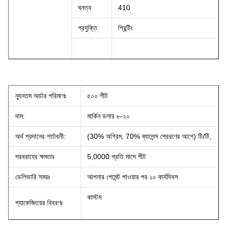
ঘনত্ব
410
প্রযুক্তি
প্রিন্টিং
ন্যূনতম অর্ডার পরিমাণঃ
৫০০ শীট
দাম:
মার্কিন ডলার ৮-২০
অর্থ প্রদানের শর্তাবলী:
(30% অগ্রিম, 70% ব্যালেন্স প্রেরণের আগে) টি/টি,
সরবরাহের ক্ষমতাঃ
5,0000 প্রতি মাসে শীট
ডেলিভারি সময়ঃ
আপনার পেমেন্ট পাওয়ার পর ১০ কার্যদিবস
কাস্টম
প্যাকেজিংয়ের বিবরণঃ