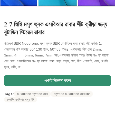
2-7 মিমি মসৃণ ত্বক এসবিআর রাবার শীট ক্রীড়া জন্য
বুটাডিন স্টিরেন রাবার
পরিবেশ SBR Neoprene, মসৃণ ত্বক SBR স্পোর্টসের জন্য রাবার শীট বর্ণনাঃ 1.
এসবিআর শীট আকার 50* 130 ইঞ্চি, 50* 83 ইঞ্চি2. এসবিআর শীট বেধ 2mm,
3mm, 4mm, 5mm, 6mm, 7mm হয়3এসবিআর কাঁচের স্পঞ্জ শীটের রঙ হল কালো
এবং বেজ।4ফ্যাব্রিকের রঙ হল কালো, সাদা, হলুদ, সবুজ, লাল, নীল, গোলাপী, বেজ, বেগুনি,
ধূসর, কফি, খা...
এখনই জিজ্ঞাসা করুন
Tags:
butadiene styrene রাবার
styrene butadiene রাবার sbr
স্পোর্টস এসবিআর গামুর শীট