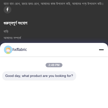
হাতে হাত রেখে, হৃদয়ে হৃদয় রেখে, আমাদের কাজ উপভোগ করি, আমাদের পণ্য উপভোগ করি।
গুরুত্বপূর্ণ সংযোগ
বাড়ি
আমাদের সম্পর্কে
পণ্য
hxffabric
আমাদের সাথে যোগাযোগ করুন
ক্যাটাগরি
2:49 PM
নিওপ্রিন উপাদান
Good day, what product are you looking for?
এসবিআর নিওপ্রেইন ফ্যাব্রিক
ডাবল পার্শ্বযুক্ত নিওপ্রেইন ফ্যাব্রিক
নিওপ্রেনের ডুবন্ত স্যুট
ল্যামিনেটেড নিওপ্রিন ফ্যাব্রিক