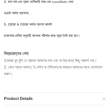
3. ভাল দাম এবং দ্রুত ডেলিভারি সময় এবং cxcelletn সেবা
4ছোট অর্ডার স্বাগতম.
5. OEM & ODM অর্ডার স্বাগত জানাই
6আপনার চাহিদা অনুযায়ী আপনার পরীক্ষার জন্য নমুনা তৈরি করা হবে।
বিক্রয়োত্তর সেবা
1আমরা খুব খুশি যে গ্রাহক আমাদের দাম এবং পণ্যের জন্য কিছু পরামর্শ দেয়।
2. কোন প্রশ্ন থাকলে, ই-মেইল বা টেলিফোনের মাধ্যমে আমাদের সাথে যোগাযোগ
করুন।
Product Details
Product Name:
ইকো ফ্রেন্ডলি এসবিআর নিওপ্রিন রাবার শিট লেমিনেটিং ডাবল