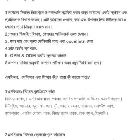
1আমাদের নিজস্ব নিউপ্রেন উপাদানগুলি স্তরিত করার জন্য আমাদের একটি স্লাইস এবং
ল্যামিনেশন বিভাগ রয়েছে। এটি আমাদের গুণমান, ব্যয় এবং উপাদান লিড টাইমকে আরও
দক্ষতার সাথে নিয়ন্ত্রণ করতে দেয়।
2চমৎকার ডিজাইন বিভাগ, পেশাদার আর্টওয়ার্ক দ্রুত দেখান।
3. ভাল দাম এবং দ্রুত ডেলিভারি সময় এবং cxcelletn সেবা
4ছোট অর্ডার স্বাগতম.
5. OEM & ODM অর্ডার স্বাগত জানাই
6আপনার চাহিদা অনুযায়ী আপনার পরীক্ষার জন্য নমুনা তৈরি করা হবে।
এসবিআর, এসসিআর এবং সিআর কী? তারা কী করতে পারে?
1এসবিআরঃ স্টিরেন-বুটাডিয়েন কাঁচা
বিভিন্ন কাপড়ের এসবিআর রাবার স্পঞ্জের স্তরিত পণ্যগুলি সার্ফিংয়ের জন্য উপযুক্ত।
ভিটসুইস, ওয়াডার, জুতা মাছ ধরার বুট, ঘোড়ার কম্বল, গ্লাভস, ল্যাপটপ ব্যাগ,
ব্যাকপ্যাক, ওয়াইন বোতল ধারক, বিয়ার ক্যান ধারক, লাঞ্চ ব্যাগ, ইত্যাদি।
2এসসিআরঃ স্টিরেন ক্লোরোপ্রেন কাঁচামাল