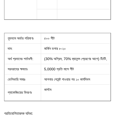
ন্যূনতম অর্ডার পরিমাণঃ
৫০০ শীট
দাম:
মার্কিন ডলার ৮-২০
অর্থ প্রদানের শর্তাবলী:
(30% অগ্রিম, 70% ব্যালেন্স প্রেরণের আগে) টি/টি,
সরবরাহের ক্ষমতাঃ
5,0000 প্রতি মাসে শীট
ডেলিভারি সময়ঃ
আপনার পেমেন্ট পাওয়ার পর ১০ কার্যদিবস
কাস্টম
প্যাকেজিংয়ের বিবরণঃ
প্রতিযোগিতামূলক সুবিধা: