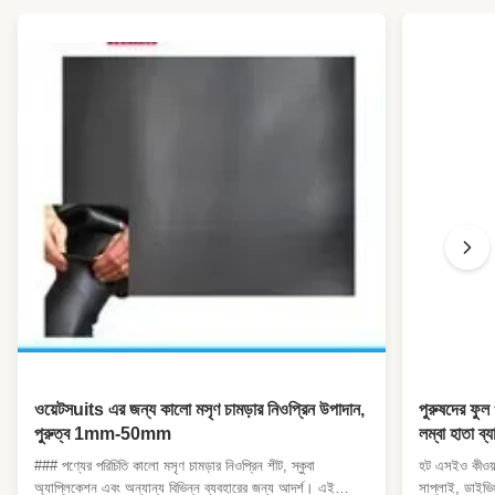
ওয়েটসuits এর জন্য কালো মসৃণ চামড়ার নিওপ্রিন উপাদান,
পুরুষদের ফুল 
পুরুত্ব 1mm-50mm
লম্বা হাতা ব্য
সার্ফ/এসইউপ
### পণ্যের পরিচিতি কালো মসৃণ চামড়ার নিওপ্রিন শীট, স্কুবা
হট এসইও কীওয়ার্
অ্যাপ্লিকেশন এবং অন্যান্য বিভিন্ন ব্যবহারের জন্য আদর্শ। এই
সাপ্লাই, ডাইভিং