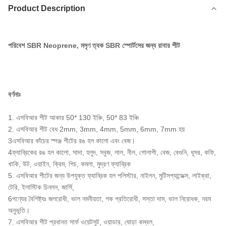
Product Description
পরিবেশ SBR Neoprene, মসৃণ ত্বক SBR স্পোর্টসের জন্য রাবার শীট
বর্ণনাঃ
1. এসবিআর শীট আকার 50* 130 ইঞ্চি, 50* 83 ইঞ্চি
2. এসবিআর শীট বেধ 2mm, 3mm, 4mm, 5mm, 6mm, 7mm হয়
3এসবিআর কাঁচের স্পঞ্জ শীটের রঙ হল কালো এবং বেজ।
4ফ্যাব্রিকের রঙ হল কালো, সাদা, হলুদ, সবুজ, লাল, নীল, গোলাপী, বেজ, বেগুনি, ধূসর, কফি,
খাকি, উট, ওয়াইন, ক্রিম, পিচ, কমলা, মুদ্রণ ফ্যাব্রিক
5. এসবিআর শীটের জন্য উপযুক্ত ফ্যাব্রিক হল পলিস্টার, নাইলন, মুটিসপ্যান্ডেক্স, লাইক্রা,
টেরি, ইলাস্টিক চিনলন, জার্সি,
6পণ্যের বৈশিষ্ট্যঃ জলরোধী, ভাল নমনীয়তা, শক প্রতিরোধী, সস্তা দাম, ভাল নিরোধক, নরম
অনুভূতি।
7. এসবিআর শীট প্রধানত সার্ফ ওয়েটসুট, ওয়াডার, ঘোড়া কম্বল,