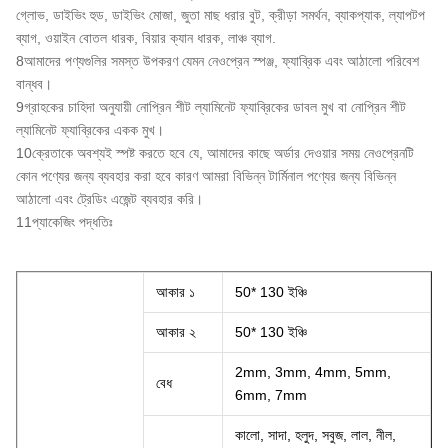
গ্লোভ, ডাইভিং হুড, ডাইভিং মোজা, জুতা মাছ ধরার বুট, ক্রীড়া সমর্থন, ব্যাকপ্যাক, ল্যাপটপ
ব্যাগ, ওয়াইন বোতল ধারক, বিয়ার ক্যান ধারক, লাঞ্চ ব্যাগ.
8আমাদের পণ্যগুলির সমস্ত উপকরণ যেমন নেওপ্রেন স্পঞ্জ, ফ্যাব্রিক এবং আঠালো পরিবেশ
বান্ধব।
9গ্রাহকের চাহিদা অনুযায়ী নোপ্রিন শীট ল্যামিনেট ফ্যাব্রিকের ডাবল মুখ বা নোপ্রিন শীট
ল্যামিনেট ফ্যাব্রিকের একক মুখ।
10ক্রেতাকে অবশ্যই স্পষ্ট করতে হবে যে, আমাদের কাছে অর্ডার দেওয়ার সময় নেওপ্রেনটি
কোন পণ্যের জন্য ব্যবহার করা হবে কারণ আমরা বিভিন্ন টার্মিনাল পণ্যের জন্য বিভিন্ন
আঠালো এবং ট্রেডিং এজেন্ট ব্যবহার করি।
11প্যাকেজিং পদ্ধতিঃ
আকার ১
50* 130 ইঞ্চি
আকার ২
50* 130 ইঞ্চি
2mm, 3mm, 4mm, 5mm,
বেধ
6mm, 7mm
কালো, সাদা, হলুদ, সবুজ, লাল, নীল,