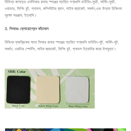
বিভিন্ন কাপড়ের এসসিআর রাবার স্পঞ্জের স্তরিত পণ্যগুলি ডাইভিং-স্যুট, সার্ফিং-স্যুট,
ওয়াডার, ফিশিং বুট, গ্লাভস, কম্পিউটার ব্যাগ, লাইফ জ্যাকেট, সমর্থন,এবং উন্নত চিকিৎসা
সুরক্ষা সরঞ্জাম, ইত্যাদি।
3. সিআরঃ ক্লোরোপ্রেন কাঁচামাল
বিভিন্ন ফ্যাব্রিকের সাথে সিআর রাবার স্পঞ্জের স্তরিত পণ্যগুলি ডাইভিং-সুট, সার্ফিং-সুট,
সমর্থন, ওয়াটার স্পোর্টস, লাইফ জ্যাকেট, ফিশিং বুট, গ্লাভস ইত্যাদির জন্য উপযুক্ত।