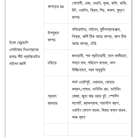
গোলাপী, বেজ, বেগুনি, ধূসর, কফি, খাকি,
কাপড়ের রঙ
উট, ওয়াইন, ক্রিম, পিচ, কমলা, মুদ্রণ
কাপড়
পলিয়েস্টার, নাইলন, মুটিসপ্যানডেক্স,
উপযুক্ত
লিক্রা, জর্সি ঠিক আছে কাপড়, জাল ঠিক
কাপড়
ইকো ফ্রেন্ডলি
আছে কাপড়, টেরি
এসবিআর নিওপ্রেনের
জলরোধী, শক প্রতিরোধী, ভাল নমনীয়তা,
রাবার শীট ল্যামিনেটেড
চরিত্র
সস্তা দাম, পরিবেশ বান্ধব, ভাল
নাইলন জার্সি
বিচ্ছিন্নতা, নরম অনুভূতি
সার্ফ ওয়েটসুট, ওয়াডার, ঘোড়ার
কম্বল,গ্লোভ, ডাইভিং হুড, ডাইভিং
প্রধান
মোজা, জুতা মাছ ধরার বুট, স্পোর্টস
ব্যবহার
সাপোর্ট, ব্যাকপ্যাক, ল্যাপটপ ব্যাগ,
ওয়াইন বোতল ধারক, বিয়ার ক্যান ধারক,
লাঞ্চ ব্যাগ