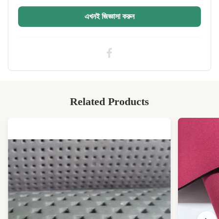
Process:
স্তরিত
এখনই জিজ্ঞাসা করুন
Application:
নন-স্লিপ, হিটিং ন্যস্ত, বেল্ট টাইপ
High Light:
ছিদ্রযুক্ত পুনর্ব্যবহৃত নিওপ্রিন ফ্যাব্রিক
,
SBR পুনর্ব্যবহৃত নিওপ্রিন ফ্যাব্রিক
,
SBR ছিদ্রযুক্ত নিওপ্রিন শীট
Related Products