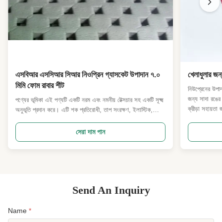
এসবিআর এসসিআর সিআর নিওপ্রিন গ্যাসকেট উপাদান ৭.০
খেলাধুলার জন
মিমি ফোম রাবার শীট
নিউপ্রেনের উপাদ
জন্য সাদা রঙের 
পণ্যের ভূমিকা এই পণ্যটি একটি নরম এবং নমনীয় টেক্সচার সহ একটি সূক্ষ্ম
ক্রীড়া সহায়ত
অনুভূতি প্রদান করে। এটি শক প্রতিরোধী, তাপ সংরক্ষণ, ইলাস্টিক,
হ্যাঁ। উপাদান নি
জলরোধী এবং বায়ুরোধী বৈশিষ্ট্য প্রদান করে। উপরন্তু, এটি একটি ভাল
পণ্য, যা ফোম রা
মানের এবং ভাল মানের।এটি বায়ুচলাচল করার অনুমতি দেয়. পণ্যের
সেরা দাম পান
বৈশিষ্ট্য এফওবি মূল্যঃ১২-২০ এফওবি ইউনিট:পত্রক ...
Send An Inquiry
Name
*