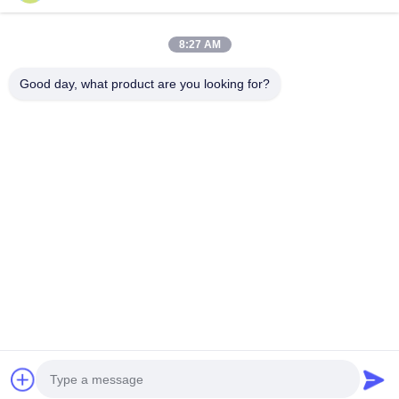
ক্যাটাগরি
8:27 AM
নিওপ্রিন উপাদান
Good day, what product are you looking for?
এসবিআর নিওপ্রেইন ফ্যাব্রিক
ডাবল পার্শ্বযুক্ত নিওপ্রেইন ফ্যাব্রিক
নিওপ্রেনের ডুবন্ত স্যুট
ল্যামিনেটেড নিওপ্রিন ফ্যাব্রিক
আমাদের সাথে যোগাযোগ করুন
টেল: 0086-769-82876019-82876019
ই-মেইল:
shen@hxyd.net.cn
যোগ করুনঃ রুম ১০৩,১৫ কাওহু স্ট্রিট, হানসিশুই গ্রাম, চাসান টাউন, ডংগুয়ান সিটি,
গুয়াংডং প্রদেশ, চীন।
Copyright © 2021-2026 Dongguan Huixinfa Sports Goods Co., Ltd. সমস্ত
অধিকার সংরক্ষিত। |
সাইট ম্যাপ