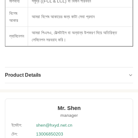
মালবাহী
সমুদ্র ((FCL & LCL) বা বিমান পরিবহন
বিশেষ
আমরা বিশেষ আকারের জন্য কাটা সেবা প্রদান
আকার
আমরা পিএসএ, টেক্সটাইল বা অন্যান্য উপকরণ দিয়ে অতিরিক্ত
ল্যামিনেশন
লেমিনেশন সরবরাহ করি।
Product Details
Product Name:
নিওপ্রেইন সিআর
Application:
ডুবন্ত স্যুট, বিকিনি, স্পোর্টস প্রটেক্টর, ব্যাগ
Mr. Shen
Feature:
জলরোধী, অ্যান্টিঅক্সিডেন্ট, সালফার প্রতিরোধের
manager
Neoprene Color:
কাস্টমাইজড
ইমেইল:
shen@hxyd.net.cn
টেল:
13006850203
Pattern:
এমবসিং, প্রিন্টিং।