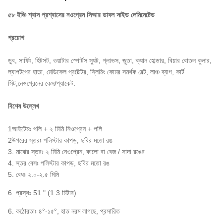
৫৮ ইঞ্চি শ্বাস প্রশ্বাসের নওপ্রেন সিআর ডাবল সাইড লেমিনেটেড
প্রয়োগ
ডুব, সার্ফিং, হিটসট, ওয়াটার স্পোর্টস স্যুট, গ্লাভস, জুতা, ক্যান হোল্ডার, বিয়ার বোতল কুলার,
ল্যাপটপের হাতা, মেডিকেল প্রটেক্টর, স্লিমিং কোমর সমর্থক বেল্ট, লাঞ্চ ব্যাগ, কার্ট
সিট,নেওপ্রেনের কেস/প্যাকেট.
বিশেষ উল্লেখ
1আইটেমঃ পলি + ২ মিমি নিওপ্রেন + পলি
2উপরের স্তরঃ পলিস্টার কাপড়, ছবির মতো রঙ
3. মাঝের স্তরঃ ২ মিমি নেওপ্রেন, কালো বা বেজ / সাদা রঙের
4. স্তর বেসঃ পলিস্টার কাপড়, ছবির মতো রঙ
5. বেধঃ ২.০-২.৫ মিমি
6. প্রস্থঃ 51 " (1.3 মিটার)
6. কঠোরতাঃ ৪°-১৫°, হাত নরম লাগছে, প্রসারিত