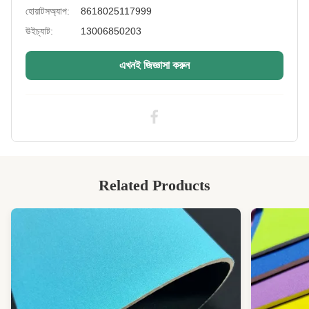
হোয়াটসঅ্যাপ:
8618025117999
Logo:
কাস্টমাইজড
উইচ্যাট:
13006850203
Sample:
পাওয়া যায়
এখনই জিজ্ঞাসা করুন
Printing:
পরমানন্দ
High Light:
২মিমি সিআর পুরু নিওপ্রিন শীট
,
৫৮ ইঞ্চি পুরু নিওপ্রিন শীট
,
৫৮ ইঞ্চি নিওপ্রিন জলরোধী
Related Products