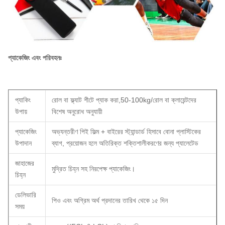
প্যাকেজিং এবং পরিবহনঃ
প্যাকিং
রোল বা ফ্ল্যাট শীটে প্যাক করা,50-100kg/রোল বা ক্লায়েন্টদের
উপায়
বিশেষ অনুরোধ অনুযায়ী
প্যাকেজিং
অভ্যন্তরীণ পিই ফিল্ম + বাইরের স্ট্যান্ডার্ড হিসাবে বোনা প্লাস্টিকের
উপাদান
ব্যাগ, প্রয়োজন হলে অতিরিক্ত শক্তিশালীকরণের জন্য প্যালেটেড
জাহাজের
মুদ্রিত চিহ্ন সহ নিরপেক্ষ প্যাকেজিং।
চিহ্ন
ডেলিভারি
পিও এবং অগ্রিম অর্থ প্রদানের তারিখ থেকে ১৫ দিন
সময়