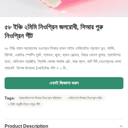
৫৮ ইঞ্চি ২মিমি নিওপ্রিন জলরোধী, সিআর পুরু
নিওপ্রিন শীট
৫৮ ইঞ্চি শ্বাস প্রশ্বাসের নওপ্রেন সিআর ডাবল সাইড লেমিনেটেড প্রয়োগ ডুব, সার্ফিং,
হিটসট, ওয়াটার স্পোর্টস স্যুট, গ্লাভস, জুতা, ক্যান হোল্ডার, বিয়ার বোতল কুলার, ল্যাপটপের
হাতা, মেডিকেল প্রটেক্টর, স্লিমিং কোমর সমর্থক বেল্ট, লাঞ্চ ব্যাগ, কার্ট সিট,নেওপ্রেনের কেস/
প্যাকেট. বিশেষ উল্লেখ 1আইটেমঃ পলি + ২ মি...
এখনই জিজ্ঞাসা করুন
Tags:
স্যাব্লাইমেশন সিআর নিওপ্রেন কাঁচামাল
লেমিনেশন সিআর নিওপ্রেন কাঁচা
২ মিমি অ্যান্টি-স্লিপ গামুর শীট
Product Description