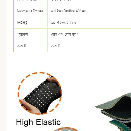
নিওপ্রেনের উপাদান
এসবিআর/এসসিআর/সিআর
MOQ
১টি শীট=৪টি ইয়ার্ড
প্যাকেজ
রোল এবং বোনা ব্যাগ
৫-৭ দিন
৫-৭ দিন