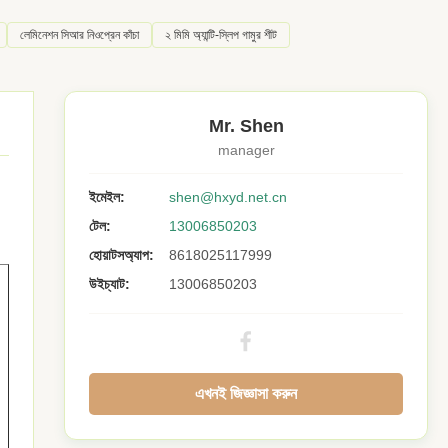
লেমিনেশন সিআর নিওপ্রেন কাঁচা
২ মিমি অ্যান্টি-স্লিপ গামুর শীট
Mr. Shen
manager
ইমেইল:
shen@hxyd.net.cn
টেল:
13006850203
হোয়াটসঅ্যাপ:
8618025117999
উইচ্যাট:
13006850203
এখনই জিজ্ঞাসা করুন