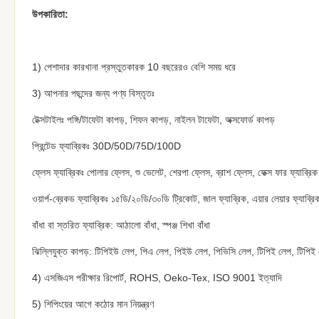
উপকারিতা:
1) পেশাদার কারখানা প্রস্তুতকারক 10 বছরেরও বেশি সময় ধরে
3) আপনার পছন্দের জন্য পণ্য বিস্তৃতঃ
টেক্সটাইলঃ পঙ্গি/টাফেটা কাপড়, শিফন কাপড়, নাইলন টাফেটা, অক্সফোর্ড কাপড়
প্রিন্টেড ফ্যাব্রিকঃ 30D/50D/75D/100D
ফ্লেস ফ্যাব্রিকঃ পোলার ফ্লেস, শু ভেলেট, শেরপা ফ্লেস, ব্রাশ ফ্লেস, ফেক্স ফার ফ্যাব্রিক
ওয়ার্প-ব্রেকড ফ্যাব্রিকঃ ১৫ডি/২০ডি/৩০ডি ট্রিকোট, জাল ফ্যাব্রিক, এয়ার লেয়ার ফ্যাব্রি
বাঁধা বা স্তরিত ফ্যাব্রিক: আঠালো বাঁধা, স্পঞ্জ শিখা বাঁধা
ঝিল্লিযুক্ত কাপড়: টিপিইউ লেপ, পিএ লেপ, পিইউ লেপ, পিভিসি লেপ, টিপিই লেপ, টিপিই
4) এসজিএস পরীক্ষার রিপোর্ট, ROHS, Oeko-Tex, ISO 9001 ইত্যাদি
5) শিপিংয়ের আগে কঠোর মান নিয়ন্ত্রণ