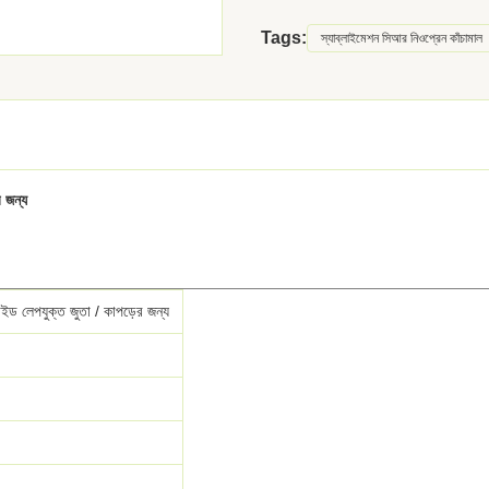
Tags:
স্যাব্লাইমেশন সিআর নিওপ্রেন কাঁচামাল
র জন্য
াইড লেপযুক্ত জুতা / কাপড়ের জন্য