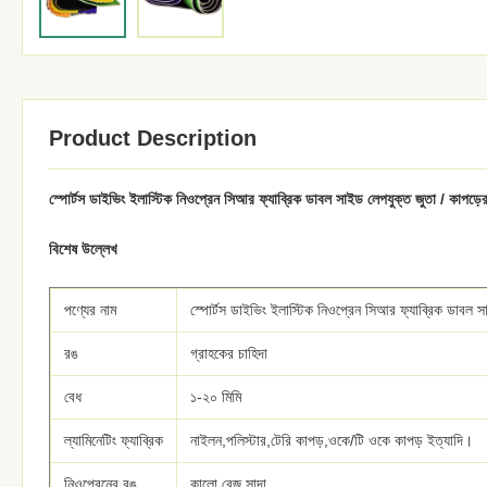
Product Description
স্পোর্টস ডাইভিং ইলাস্টিক নিওপ্রেন সিআর ফ্যাব্রিক ডাবল সাইড লেপযুক্ত জুতা / কাপড়ে
বিশেষ উল্লেখ
পণ্যের নাম
স্পোর্টস ডাইভিং ইলাস্টিক নিওপ্রেন সিআর ফ্যাব্রিক ডাবল স
রঙ
গ্রাহকের চাহিদা
বেধ
১-২০ মিমি
ল্যামিনেটিং ফ্যাব্রিক
নাইলন,পলিস্টার,টেরি কাপড়,ওকে/টি ওকে কাপড় ইত্যাদি।
নিওপ্রেনের রঙ
কালো বেজ সাদা