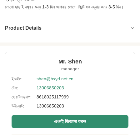
লোগো ছাড়াই নমুনার জন্য 1-3 দিন আপনার লোগো প্রিন্ট সহ নমুনার জন্য 3-5 দিন।
Product Details
Name:
Neoprene SCR একক পার্শ্ব স্তরিত
Usage:
ডাইভিং স্যুট, স্কুবা, লেগিংস, কাঁচুলি
Mr. Shen
Thickness:
2-7 মিমি
manager
Feature:
জলরোধী, শকপ্রুফ, রাখুন-উষ্ণ
ইমেইল:
shen@hxyd.net.cn
টেল:
13006850203
Process:
স্তরিত
হোয়াটসঅ্যাপ:
8618025117999
Hardness:
১০-১৩°
উইচ্যাট:
13006850203
Size:
কাস্টমাইজড
এখনই জিজ্ঞাসা করুন
Technical:
হস্তনির্মিত এবং যন্ত্রপাতি
High Light:
জলের প্রতিরোধী নেওপ্রেন ডুব কাপড় ইয়ার্ড দ্বারা
,