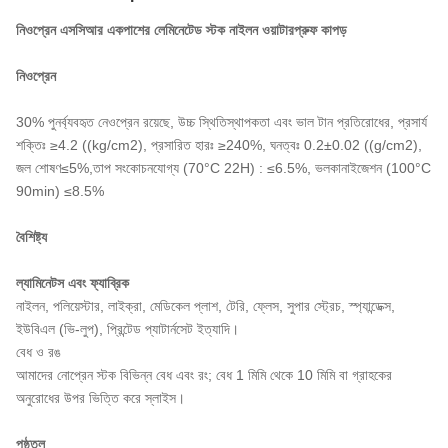
নিওপ্রেন এসসিআর একপাশের লেমিনেটেড স্টক নাইলন ওয়াটারপ্রুফ কাপড়
নিওপ্রেন
30% পুনর্ব্যবহৃত নেওপ্রেন রয়েছে, উচ্চ স্থিতিস্থাপকতা এবং ভাল টান প্রতিরোধের, প্রসার্য
শক্তিঃ ≥4.2 ((kg/cm2), প্রসারিত হারঃ ≥240%, ঘনত্বঃ 0.2±0.02 ((g/cm2),
জল শোষণ≤5%,তাপ সংকোচনযোগ্য (70°C 22H) : ≤6.5%, ভলকানাইজেশন (100°C
90min) ≤8.5%
বৈশিষ্ট্য
ল্যামিনেটস এবং ফ্যাব্রিক
নাইলন, পলিয়েস্টার, লাইক্রা, মেডিকেল প্লাশ, টেরি, ফ্লেস, সুপার স্ট্রেচ, স্প্যান্ডেক্স,
ইউবিএল (ভি-লুপ), প্রিন্টেড প্যাটার্নসেট ইত্যাদি।
বেধ ও রঙ
আমাদের নোপ্রেন স্টক বিভিন্ন বেধ এবং রং; বেধ 1 মিমি থেকে 10 মিমি বা গ্রাহকের
অনুরোধের উপর ভিত্তি করে স্লাইস।
পৃষ্ঠতল