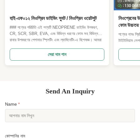
হাই-এফ০১২ নিওপ্রিন ডাইভিং স্যুট / নিওপ্রিন ওয়েটসুট
নিওপ্রেনের উ
ফোম উচ্চতর প্
### পণ্যের পরিচিতি এই পণ্যটি NEOPRENE ডাইভিং উপকরণ,
CR, SCR, SBR, EVA, এবং বিভিন্ন ধরণের ফোম সহ বিভিন্ন
পণ্যের নামঃ প্র
রাবার উপকরণের পেশাদার স্প্লিটিং এবং ল্যামিনেটিং-এ বিশেষজ্ঞ। আমরা
টাইটানিয়াম লেপ
প্রিজম্যাটিক প্যাটার্ন, পোলকা ডট প্যাটার্ন, এবং অন্যান্য নন-স্লিপ
ইঞ্জিনিয়ারিং নে
সিরিজের পণ্য সহ মোটা এবং সূক্ষ্ম এমবসড সহ বিভিন্ন পুরুত্বের SBR
পোশাক, ট্রায়াথল
সেরা দাম পান
এ...
ডিজাইন করা।কো
Send An Inquiry
Name
*
কোম্পানির নাম