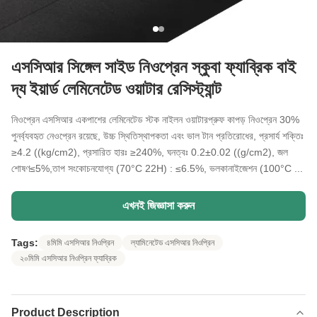
এসসিআর সিঙ্গেল সাইড নিওপ্রেন স্কুবা ফ্যাব্রিক বাই
দ্য ইয়ার্ড লেমিনেটেড ওয়াটার রেসিস্ট্যান্ট
নিওপ্রেন এসসিআর একপাশের লেমিনেটেড স্টক নাইলন ওয়াটারপ্রুফ কাপড় নিওপ্রেন 30%
পুনর্ব্যবহৃত নেওপ্রেন রয়েছে, উচ্চ স্থিতিস্থাপকতা এবং ভাল টান প্রতিরোধের, প্রসার্য শক্তিঃ
≥4.2 ((kg/cm2), প্রসারিত হারঃ ≥240%, ঘনত্বঃ 0.2±0.02 ((g/cm2), জল
শোষণ≤5%,তাপ সংকোচনযোগ্য (70°C 22H) : ≤6.5%, ভলকানাইজেশন (100°C ...
এখনই জিজ্ঞাসা করুন
Tags:
৪মিমি এসসিআর নিওপ্রিন
ল্যামিনেটেড এসসিআর নিওপ্রিন
২০মিমি এসসিআর নিওপ্রিন ফ্যাব্রিক
Product Description