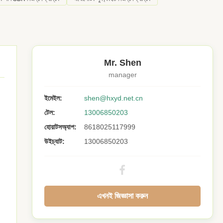
Mr. Shen
manager
ইমেইল:
shen@hxyd.net.cn
টেল:
13006850203
হোয়াটসঅ্যাপ:
8618025117999
উইচ্যাট:
13006850203
এখনই জিজ্ঞাসা করুন