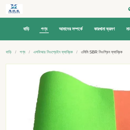
বাড়ি
পণ্য
আমাদের সম্পর্কে
কারখানা ভ্রমণ
মান
বাড়ি
/
পণ্য
/
এসবিআর নিওপ্রেইন ফ্যাব্রিক
/
৩মিমি SBR নিওপ্রিন ফ্যাব্রিক