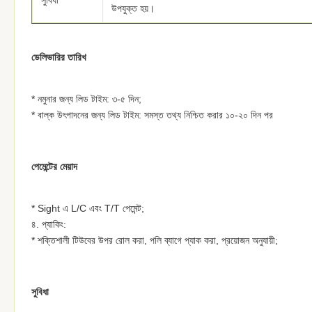
সুবিধা
উপযুক্ত হয়।
ডেলিভারির তারিখ
* নমুনার জন্য লিড টাইম: ৩-৫ দিন;
* বাল্ক উৎপাদনের জন্য লিড টাইম: সমস্ত তথ্য নিশ্চিত করার ১০-২০ দিন পর
পেমেন্টের মেয়াদ
* Sight এ L/C এবং T/T পেমেন্ট;
৪. প্যাকিং:
* শক্তিশালী টিউবের উপর রোল করা, পলি ব্যাগে প্যাক করা, প্রয়োজন অনুযায়ী;
সুবিধা