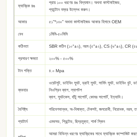
প্রায় ১০০ ধরণের রঙ বিদ্যমান। অথবা কাস্টমাইজড,
ফ্যাব্রিক রঙ
প্যান্টোন নম্বর উল্লেখ করুন।
আকার
৫১"*১৩০" অথবা কাস্টমাইজড আকার হিসাবে OEM
বেধ
১মিমি-৫০মিমি
কঠিনতা
SBR কঠিন (১০°±২), নরম (৫°±২), CS (৬°±২), CR (৫
প্রসারণ ক্ষমতা
২০০% - ৫০০%
টান শক্তি
৪.০ Mpa
ওয়েটসুট, ডাইভিং স্যুট, ড্রাই স্যুট, সার্ফিং স্যুট, ডাইভিং বুট, 
ব্যবহার
নিওপ্রিন ব্যাগ, ল্যাপটপ
ব্যাগ, স্যুটকেস, হাঁটু সাপোর্ট, কোমর সাপোর্ট, ইত্যাদি।
বৈশিষ্ট্য
পরিবেশবান্ধব, অ-বিষাক্ত, টেকসই, জলরোধী, নিরোধক, নরম, ত
প্যাটার্ন
এমবসড, প্রিন্টেড, ছিদ্রযুক্ত, শার্ক স্কিন
আমরা বিভিন্ন ধরণের ফ্যাব্রিকের সাথে ফ্যাব্রিক কম্পোজিট করত