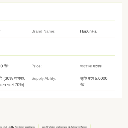
ন
Brand Name:
HuiXinFa
0 শীট
Price:
আলোচনা সাপেক্ষ
/টি (30% আমানত,
Supply Ability:
প্রতি মাসে 5,0000
লানের আগে 70%)
শীট
ক পাশ SBR নিওপ্রিন ফ্যাব্রিক
অর্থোপেডিক পুনর্ব্যবহৃত নিওপ্রিন ফ্যাব্রিক