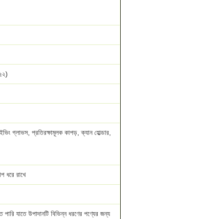
±২)
ডাইভিং গ্লাভস, প্রতিরক্ষামূলক কাপড়, ক্যান হোল্ডার,
াপ ধরে রাখে
ে পারি যাতে উপাদানটি বিভিন্ন ধরণের পণ্যের জন্য