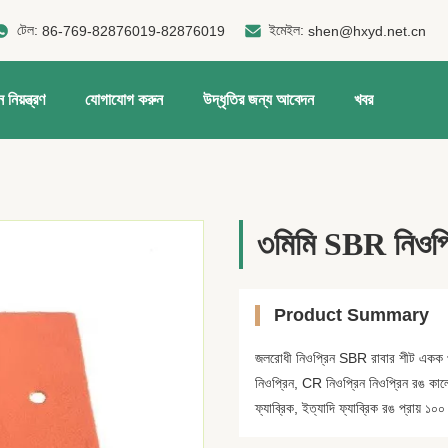
টেল:
ইমেইল:
86-769-82876019-82876019
shen@hxyd.net.cn
 নিয়ন্ত্রণ
যোগাযোগ করুন
উদ্ধৃতির জন্য আবেদন
খবর
৩মিমি SBR নিওপ্র
Product Summary
জলরোধী নিওপ্রিন SBR রাবার শীট একক পা
নিওপ্রিন, CR নিওপ্রিন নিওপ্রিন রঙ কালো
ফ্যাব্রিক, ইত্যাদি ফ্যাব্রিক রঙ প্রায় ১