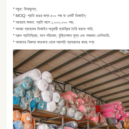
* নমুনা: বিনামূল্যে;
* MOQ: প্রতি রঙের জন্য ৫০০ গজ বা একটি ডিজাইন;
* সরবরাহ ক্ষমতা: প্রতি মাসে ১,০০০,০০০ গজ;
* আমরা গ্রাহকের ডিজাইন অনুযায়ী ফ্যাব্রিক তৈরি করতে পারি;
* দ্রুত প্রতিক্রিয়া, ভাল পরিষেবা, যুক্তিসঙ্গত মূল্য এবং সময়মত ডেলিভারি;
* আমাদের নিজস্ব কারখানা থেকে সরাসরি গ্রাহকদের কাছে পণ্য