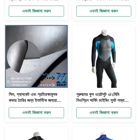
নির্মাণের জন্য পোষা প্রাণী হার্নেস
ত্বক শক্তিশালী টাইটানিয়াম আঠালো
ব্যাকপ্যাক শ্বাস প্রশ্বাসের ক্রীড়া
জন্য সাঁতারের পোশাক এবং ওয়েটসট
এখনই জিজ্ঞাসা করুন
এখনই জিজ্ঞাসা করুন
প্যাড
আস্তরণের জন্য
সিল, গ্যাসকেট এবং প্রতিরক্ষামূলক
পুরুষদের ফুল ওয়েটসুট ৩/২মিমি
কভার তৈরির জন্য ইলাস্টিক জলরোধী
নিওপ্রিন সার্ফিং ডাইভিং স্যুট লম্বা
সিন্থেটিক রাবার নিওপ্রিন উপাদান
হাতা ব্যাক জিপ চেস্ট স্মুথ-স্কিন
প্যানেল স্ট্রেচ থার্মাল সার্ফ/এসইউপি/
এখনই জিজ্ঞাসা করুন
এখনই জিজ্ঞাসা করুন
স্নোরকেলিং