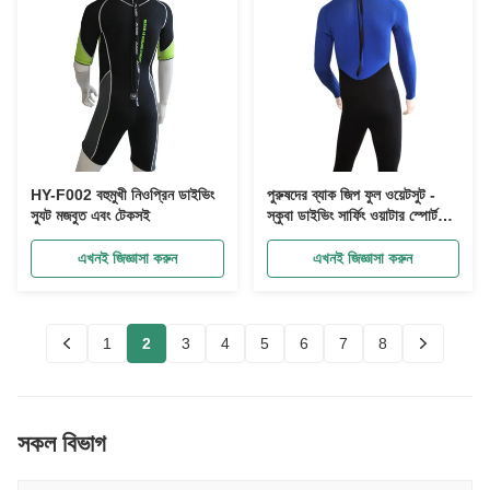
HY-F002 বহুমুখী নিওপ্রিন ডাইভিং
পুরুষদের ব্যাক জিপ ফুল ওয়েটসুট -
স্যুট মজবুত এবং টেকসই
স্কুবা ডাইভিং সার্ফিং ওয়াটার স্পোর্টসের
জন্য ৩/২ মিমি নিওপ্রিন তাপ সুরক্ষা
নমনীয়তা OEM
এখনই জিজ্ঞাসা করুন
এখনই জিজ্ঞাসা করুন
1
2
3
4
5
6
7
8
সকল বিভাগ