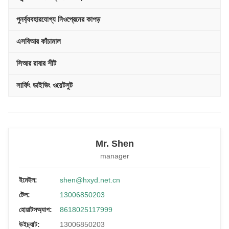
পুনর্ব্যবহারযোগ্য নিওপ্রেনের কাপড়
এসবিআর কাঁচামাল
সিআর রাবার শীট
সার্ফিং ডাইভিং ওয়েটসুট
Mr. Shen
manager
ইমেইল:
shen@hxyd.net.cn
টেল:
13006850203
হোয়াটসঅ্যাপ:
8618025117999
উইচ্যাট:
13006850203