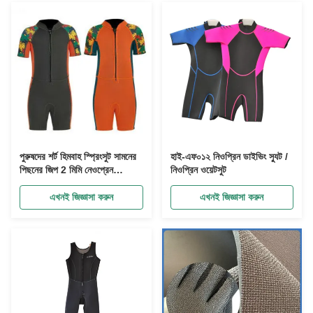
পুরুষদের শর্ট হিমবাহ স্প্রিংসুট সামনের
হাই-এফ০১২ নিওপ্রিন ডাইভিং স্যুট /
পিছনের জিপ 2 মিমি নেওপ্রেন
নিওপ্রিন ওয়েটসুট
সার্ফিংয়ের জন্য স্নোরকেলিং ডাইভিং
এসইপি কায়াকিং কাস্টম লোগো
এখনই জিজ্ঞাসা করুন
এখনই জিজ্ঞাসা করুন