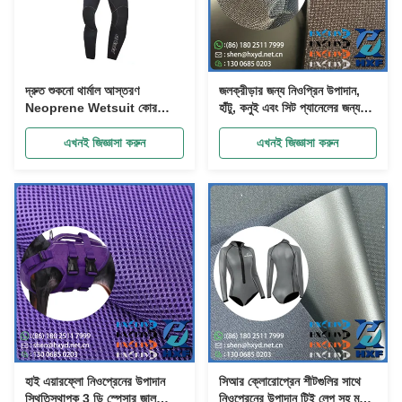
দ্রুত শুকনো থার্মাল আস্তরণ
জলক্রীড়ার জন্য নিওপ্রিন উপাদান,
Neoprene Wetsuit কোর
হাঁটু, কনুই এবং সিট প্যানেলের জন্য
সিরিজ লং জন হাতাবিহীন সামনের জিপ
টেকসই গ্রিপ এবং থার্মাল ইনসুলেশন সহ
এখনই জিজ্ঞাসা করুন
এখনই জিজ্ঞাসা করুন
হাই এয়ারফ্লো নিওপ্রেনের উপাদান
সিআর ক্লোরোপ্রেন শীটগুলির সাথে
স্থিতিস্থাপক 3 ডি স্পেসার জাল
নিওপ্রেনের উপাদান টিই লেপ সহ মসৃণ