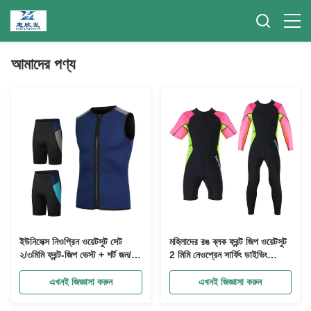
আমাদের পণ্য
ইউনিসেক্স নিওপ্রিন ওয়েটসুট সেট
মহিলাদের রঙ ব্লক ফ্রন্ট জিপ ওয়েটসুট
২/৩মিমি ফ্রন্ট-জিপ ভেস্ট + শর্ট জন/
2 মিমি নেওপ্রেন সার্ফিং ডাইভিং
শর্টস অপশন সার্ফিং স্নোরকেলিং
ফ্যাশনেবল ফাংশনাল - কাস্টম OEM /
এসইউপি কায়াক
ODM
এখনই জিজ্ঞাসা করুন
এখনই জিজ্ঞাসা করুন