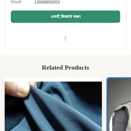
উইচ্যাট:
13006850203
Printing:
পাওয়া যায়
এখনই জিজ্ঞাসা করুন
Embossing:
পাওয়া যায়
High Light:
সিআর লেমিনেটেড নিওপ্রেন কাপড়
,
৭০ শোর এ ল্যামিনেটেড নিওপ্রিন ফ্যাব্রিক
Related Products