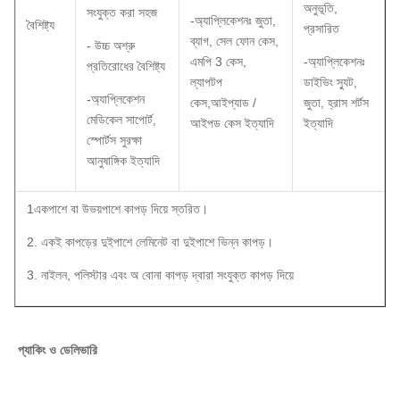
অনুভূতি,
সংযুক্ত করা সহজ
-অ্যাপ্লিকেশনঃ জুতা,
বৈশিষ্ট্য
প্রসারিত
ব্যাগ, সেল ফোন কেস,
- উচ্চ অশ্রু
এমপি 3 কেস,
-অ্যাপ্লিকেশনঃ
প্রতিরোধের বৈশিষ্ট্য
ল্যাপটপ
ডাইভিং স্যুট,
-অ্যাপ্লিকেশন
কেস,আইপ্যাড /
জুতা, হ্রাস শর্টস
মেডিকেল সাপোর্ট,
আইপড কেস ইত্যাদি
ইত্যাদি
স্পোর্টস সুরক্ষা
আনুষাঙ্গিক ইত্যাদি
1একপাশে বা উভয়পাশে কাপড় দিয়ে স্তরিত।
2. একই কাপড়ের দুইপাশে লেমিনেট বা দুইপাশে ভিন্ন কাপড়।
3. নাইলন, পলিস্টার এবং অ বোনা কাপড় দ্বারা সংযুক্ত কাপড় দিয়ে
প্যাকিং ও ডেলিভারি