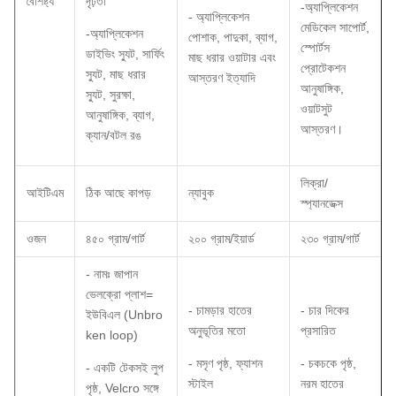
বৈশিষ্ট্য
দৃঢ়তা
-অ্যাপ্লিকেশন
- অ্যাপ্লিকেশন
মেডিকেল সাপোর্ট,
-অ্যাপ্লিকেশন
পোশাক, পাদুকা, ব্যাগ,
স্পোর্টস
ডাইভিং স্যুট, সার্ফিং
মাছ ধরার ওয়াটার এবং
প্রোটেকশন
স্যুট, মাছ ধরার
আস্তরণ ইত্যাদি
আনুষাঙ্গিক,
স্যুট, সুরক্ষা,
ওয়াটসুট
আনুষাঙ্গিক, ব্যাগ,
আস্তরণ।
ক্যান/বটল রঙ
লিক্রা/
আইটিএম
ঠিক আছে কাপড়
ন্যাবুক
স্প্যানডেক্স
ওজন
৪৫০ গ্রাম/গার্ট
২০০ গ্রাম/ইয়ার্ড
২৩০ গ্রাম/গার্ট
- নামঃ জাপান
ভেলক্রো প্লাশ=
- চামড়ার হাতের
- চার দিকের
ইউবিএল (Unbro
অনুভূতির মতো
প্রসারিত
ken loop)
- মসৃণ পৃষ্ঠ, ফ্যাশন
- চকচকে পৃষ্ঠ,
- একটি টেকসই লুপ
স্টাইল
নরম হাতের
পৃষ্ঠ, Velcro সঙ্গে