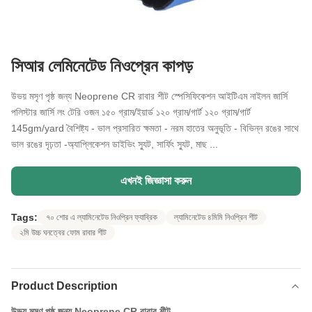
সিআর লেমিনেটেড নিওপ্রেন কাপড়
উভয় মসৃণ পৃষ্ঠ জন্য Neoprene CR রাবার শীট স্পেসিফিকেশন আইটিএম নাইলন জার্সি
পলিস্টার জার্সি লং টেরি ওজন ১৫০ গ্রাম/ইয়ার্ড ১২০ গ্রাম/গার্ট ১২০ গ্রাম/গার্ট
145gm/yard বৈশিষ্ট্য - ভাল প্রসারিত ক্ষমতা - নরম হাতের অনুভূতি - বিভিন্ন রঙের সাথে
ভাল রঙের দৃঢ়তা -অ্যাপ্লিকেশন ডাইভিং স্যুট, সার্ফিং স্যুট, মাছ ...
এখনই জিজ্ঞাসা করুন
Tags:
৭০ শোর এ ল্যামিনেটেড নিওপ্রিন ফ্যাব্রিক
ল্যামিনেটেড ৪মিমি নিওপ্রিন শীট
২মি উচ্চ ঘনত্বের ফোম রাবার শীট
Product Description
উভয় মসৃণ পৃষ্ঠ জন্য Neoprene CR রাবার শীট