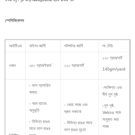
স্পেসিফিকেশন
আইটিএম
নাইলন জার্সি
পলিস্টার জার্সি
লং টেরি
১২০ গ্রাম/গার্ট
ওজন
১৫০ গ্রাম/ইয়ার্ড
১২০ গ্রাম/গার্ট
145gm/yard
- ভাল প্রসারিত
-সংক্ষিপ্ত এবং
ক্ষমতা
দীর্ঘ লুপ পৃষ্ঠ
- নরম হাতের
- ধোয়া সহজ এবং
-লুপ পৃষ্ঠ,
অনুভূতি
দ্রুত শুকানো
Velcro সঙ্গে
সংযুক্ত করা
- বিভিন্ন রঙের
- বিভিন্ন রঙের সাথে
সহজ
সাথে ভাল রঙের
ভাল রঙের দৃঢ়তা