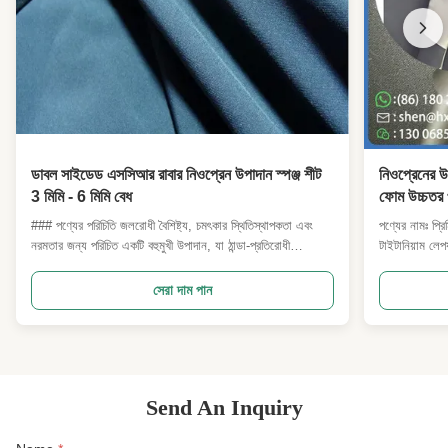
ডাবল সাইডেড এসসিআর রাবার নিওপ্রেন উপাদান স্পঞ্জ শীট
নিওপ্রেনের উ
3 মিমি - 6 মিমি বেধ
ফোম উচ্চতর প্
### পণ্যের পরিচিতি জলরোধী বৈশিষ্ট্য, চমৎকার স্থিতিস্থাপকতা এবং
পণ্যের নামঃ প্র
নরমতার জন্য পরিচিত একটি বহুমুখী উপাদান, যা ঠান্ডা-প্রতিরোধী
টাইটানিয়াম লেপ
বৈশিষ্ট্যযুক্ত। ডাইভিং স্যুট, সার্ফিং স্যুট, ওয়েডার, গ্লাভস এবং
ইঞ্জিনিয়ারিং নে
আনুষাঙ্গিক সহ বিস্তৃত অ্যাপ্লিকেশনের জন্য আদর্শ। খেলাধুলা এবং
পোশাক, ট্রায়াথল
সেরা দাম পান
চিকিৎসা সুরক্ষা আনুষাঙ্গিকগুলির জন্যও উপযুক্ত। --- ...
ডিজাইন করা।কো
Send An Inquiry